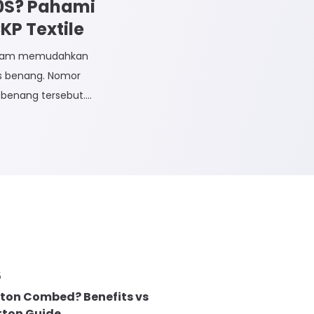
30S? Pahami
P Textile
dalam memudahkan
is benang. Nomor
benang tersebut.
dak Langsung dan
n Tidak Langsung
 Rayon dan Cotton.
5
tton Combed? Benefits vs
tton Guide