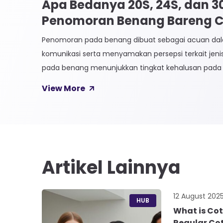
Apa Bedanya 20S, 24S, dan 
Penomoran Benang Bareng CK
Penomoran pada benang dibuat sebagai acuan 
komunikasi serta menyamakan persepsi terkait jen
pada benang menunjukkan tingkat kehalusan pada 
Sistem penomoran sendiri terbagi menjadi dua, Ti
View More
Langsung. 1. Penomoran Tidak Langsung Penomora
biasa diaplikasikan pada jenis Natural Fiber, seperti
Satuan yang paling […]
Artikel Lainnya
12 August 202
HUB
What is Co
Regular Co