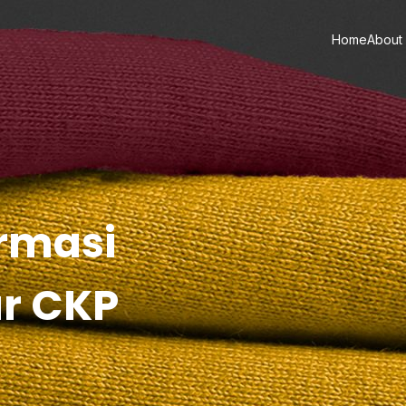
Home
About
ormasi
ar CKP