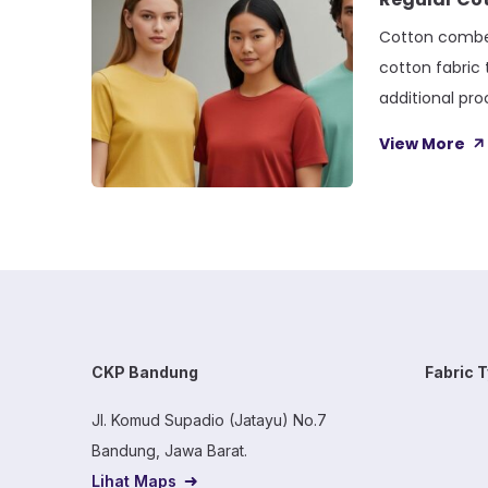
Cotton combe
cotton fabric
additional pr
shorter fibers
View More
the longest, s
spending years
testing countle
this seemingly
dramatically s
CKP Bandung
Fabric 
Jl. Komud Supadio (Jatayu) No.7
Bandung, Jawa Barat.
Lihat Maps