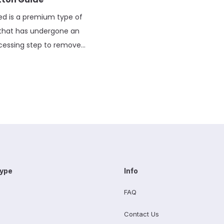
d is a premium type of
 that has undergone an
ocessing step to remove
 and impurities, leaving only
trongest cotton strands. After
 in the textile industry and
ss fabrics, I can tell you that
 small difference creates a
uperior product that’s […]
Type
Info
FAQ
Contact Us