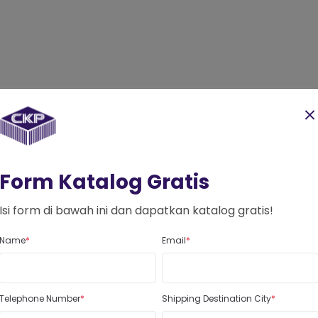
Form Katalog Gratis
Isi form di bawah ini dan dapatkan katalog gratis!
lesale & Retail
Name
Email
le Up Your Busi
CKP TEXTILE
Welcome
Telephone Number
Shipping Destination City