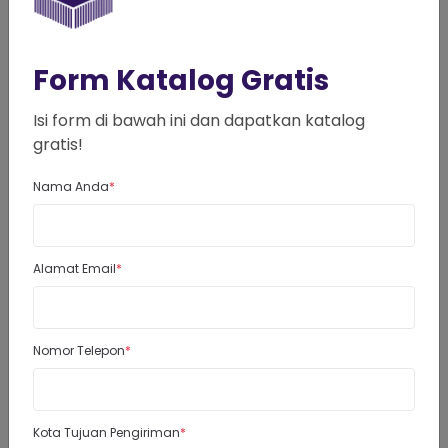
Form Katalog Gratis
Isi form di bawah ini dan dapatkan katalog
gratis!
Nama Anda
Wholesale &
Scale Up Your
Retail Are
Alamat Email
CKP TEXTILE
Business
Welcome
With CKP
ONE STOP CLOTHING
UNTUK SEMUA JENIS KAIN
Nomor Telepon
SOLUTION
Textile
YANG KAMU BUTUHKAN,
BERAPAPUN JUMLAHNYA
KATALOG
Download
Kota Tujuan Pengiriman
KATALOG
FISIK
Download