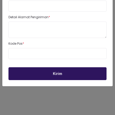
E Katalog
FISIK
GRATIS
E Katalog
KATALOG
GRATIS
Download
FISIK
E Katalog
GRATIS
Detail Alamat Pengiriman
Kode Pos
Kirim