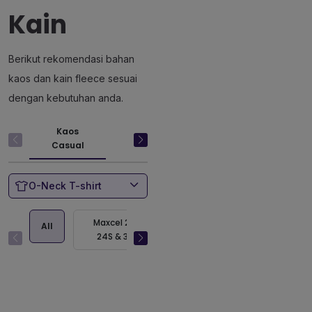
Kain
Berikut rekomendasi bahan
kaos dan kain fleece sesuai
dengan kebutuhan anda.
Kaos
Kaos Trendi
Kaos Polo
Casual
O-Neck T-shirt
Maxcel 20S,
Primacel 24S &
All
CVC T
24S & 30S
30S