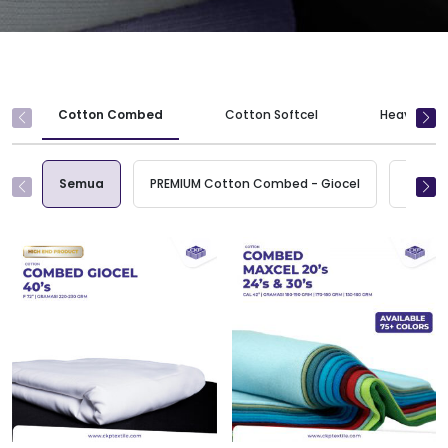
Cotton Combed
Cotton Softcel
Heavy Wei
Semua
PREMIUM Cotton Combed - Giocel
Maxcel