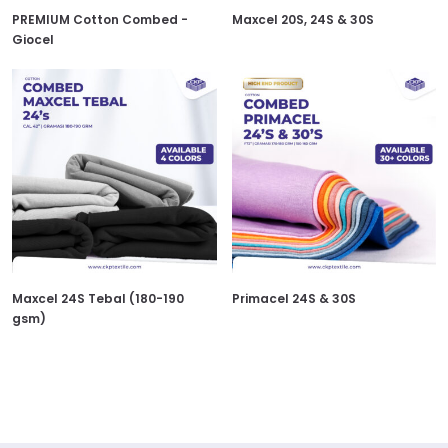
PREMIUM Cotton Combed -
Maxcel 20S, 24S & 30S
Giocel
Maxcel 24S Tebal (180-190
Primacel 24S & 30S
gsm)