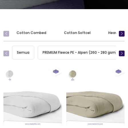
Cotton Combed
Cotton Softcel
Heavy Wei
Semua
PREMIUM Fleece PE - Alpen (260 - 280 gsm)