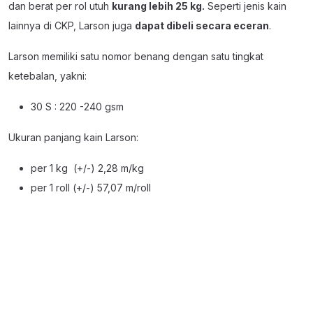
dan berat per rol utuh
kurang lebih 25 kg.
Seperti jenis kain
lainnya di CKP, Larson juga
dapat dibeli secara eceran
.
Larson memiliki satu nomor benang dengan satu tingkat
ketebalan, yakni:
30 S : 220 -240 gsm
Ukuran panjang kain Larson:
per 1 kg (+/-) 2,28 m/kg
per 1 roll (+/-) 57,07 m/roll