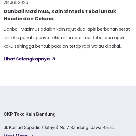
28 Juli 2026
Danball Maximus, Kain Sintetis Tebal untuk
Hoodie dan Celana
Danball Maximus adalah kain rajut dua lapis berbahan serat
sintetis penuh, punya tekstur lembut tapi tebal dan agak
kaku sehingga bentuk pakaian tetap rapi walau dipakai
lama. Kain ini dibekali empat perlakuan tambahan sekaligus,
Lihat Selengkapnya
yaitu Cool Touch, Wicking Process, Anti Bacterial, dan Anti
Kusut, jadi bukan cuma soal tampilan luar saja. Sebelum
masuk ke detail […]
CKP Toko Kain Bandung
Jl. Komud Supadio (Jatayu) No.7 Bandung, Jawa Barat.
Lihat Maps