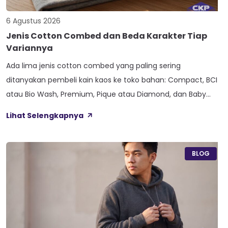
6 Agustus 2026
Jenis Cotton Combed dan Beda Karakter Tiap
Variannya
Ada lima jenis cotton combed yang paling sering
ditanyakan pembeli kain kaos ke toko bahan: Compact, BCI
atau Bio Wash, Premium, Pique atau Diamond, dan Baby
Terry. Kelima varian ini lahir dari beda proses pemintalan
Lihat Selengkapnya
benang atau jenis rajutan, bukan dari angka ketebalan
seperti 20s atau 30s. Paham beda tiap jenis cotton combed
ini bikin […]
BLOG