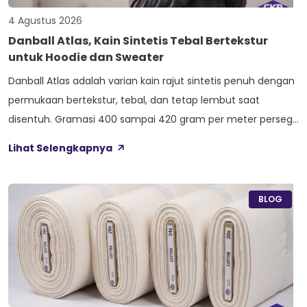
4 Agustus 2026
Danball Atlas, Kain Sintetis Tebal Bertekstur
untuk Hoodie dan Sweater
Danball Atlas adalah varian kain rajut sintetis penuh dengan
permukaan bertekstur, tebal, dan tetap lembut saat
disentuh. Gramasi 400 sampai 420 gram per meter persegi,
ditambah empat perlakuan Cool Touch, Wicking Process,
Lihat Selengkapnya
Anti Bacterial, dan Anti Kusut, membuat kain ini pas untuk
hoodie, sweater, dan celana yang butuh jatuhan tegas.
Nama Atlas boleh jadi belum […]
BLOG