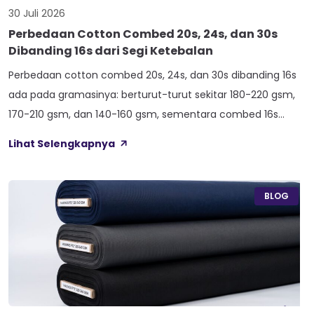
30 Juli 2026
Perbedaan Cotton Combed 20s, 24s, dan 30s
Dibanding 16s dari Segi Ketebalan
Perbedaan cotton combed 20s, 24s, dan 30s dibanding 16s
ada pada gramasinya: berturut-turut sekitar 180-220 gsm,
170-210 gsm, dan 140-160 gsm, sementara combed 16s
duduk paling atas di 210-240 gsm. Selisih angka ini yang bikin
Lihat Selengkapnya
satu kaos terasa berat dan kokoh, sedangkan kaos lain
terasa ringan dan menerawang saat dijemur. Banyak pemilik
konveksi baru tertukar […]
BLOG