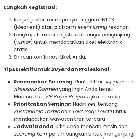
Langkah Registrasi:
Kunjungi situs resmi penyelenggara INTEX
(Meorient) atau platform
event listing
rekanan.
Lengkapi formulir registrasi sebagai pengunjung
(
visitor
) untuk mendapatkan tiket elektronik
gratis.
Simpan konfirmasi tiket Anda.
Tips Efektif untuk
Buyer
dan Profesional:
Rencanakan Sourcing:
Buat daftar
supplier
dan
Aksesoris Garmen
yang ingin Anda temui.
Manfaatkan
VIP Buyer Program
jika tersedia.
Prioritaskan Seminar:
Hadiri sesi tentang
Sustainable Textile
dan
Teknologi Tekstil
untuk
mendapatkan wawasan tren terbaru.
Jadwal Ganda:
Jika Anda mencari mesin dan
sourcing kain
, pertimbangkan untuk mengunjungi