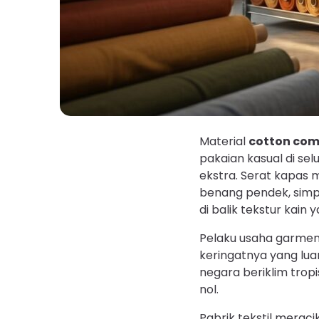
Material
cotton co
pakaian kasual di se
ekstra. Serat kapas 
benang pendek, simpu
di balik tekstur kain
Pelaku usaha garmen 
keringatnya yang lua
negara beriklim tropi
nol.
Pabrik tekstil meraci