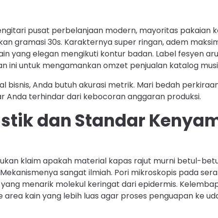
engitari pusat perbelanjaan modern, mayoritas pakaian k
an gramasi 30s. Karakternya super ringan, adem maksima
ain yang elegan mengikuti kontur badan. Label fesyen aru
n ini untuk mengamankan omzet penjualan katalog mus
l bisnis, Anda butuh akurasi metrik. Mari bedah perkiraan
ar Anda terhindar dari kebocoran anggaran produksi.
istik dan Standar Keny
kan klaim apakah material kapas rajut murni betul-betul
Mekanismenya sangat ilmiah. Pori mikroskopis pada sera
 yang menarik molekul keringat dari epidermis. Kelemba
area kain yang lebih luas agar proses penguapan ke ud