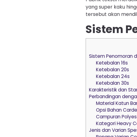
yang super kaku hing
tersebut akan mendikt
Sistem P
Sistem Penomoran d
Ketebalan 16s
Ketebalan 20s
Ketebalan 24s
Ketebalan 30s
Karakteristik dan S
Perbandingan dengan
Material Katun B
Opsi Bahan Card
Campuran Polyest
Kategori Heavy C
Jenis dan Varian Spes
Benang Varian C