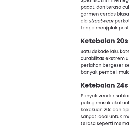
Spesifikasi ini memeg
padat, dan terasa c
garmen cerdas biasan
ala
streetwear
perkot
tanpa menjiplak pos
Ketebalan 20s
Satu dekade lalu, kat
durabilitas ekstrem 
perlahan bergeser se
banyak pembeli mulai
Ketebalan 24s
Banyak vendor sablo
paling masuk akal u
kekakuan 20s dan tip
sangat ideal untuk m
terasa seperti memak