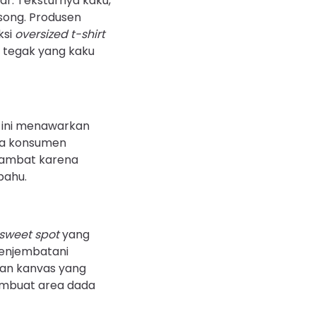
ar. Teksturnya kaku,
song. Produsen
ksi
oversized t-shirt
 tegak yang kaku
al ini menawarkan
era konsumen
elambat karena
bahu.
sweet spot
yang
menjembatani
kan kanvas yang
membuat area dada