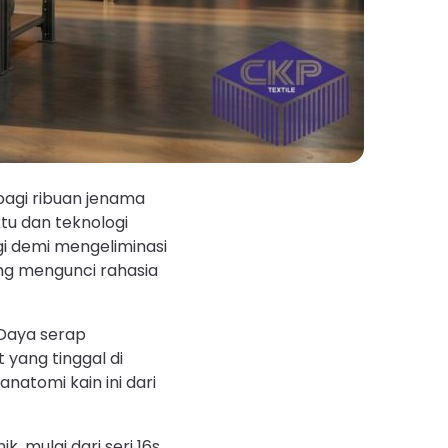
bagi ribuan jenama
tu dan teknologi
gi demi mengeliminasi
ang mengunci rahasia
 Daya serap
yang tinggal di
natomi kain ini dari
, mulai dari seri 16s