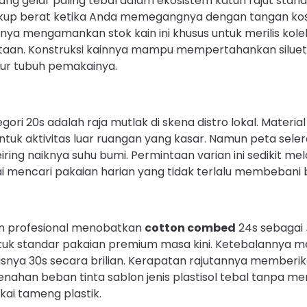
ang gelar paling tebal dalam ekosistem katun rajut stand
ukup berat ketika Anda memegangnya dengan tangan ko
ya mengamankan stok kain ini khusus untuk merilis kole
aan. Konstruksi kainnya mampu mempertahankan siluet
tur tubuh pemakainya.
egori 20s adalah raja mutlak di skena distro lokal. Materi
untuk aktivitas luar ruangan yang kasar. Namun peta sel
iring naiknya suhu bumi. Permintaan varian ini sedikit m
 mencari pakaian harian yang tidak terlalu membebani 
n profesional menobatkan
cotton combed
24s sebagai
ntuk standar pakaian premium masa kini. Ketebalannya 
isnya 30s secara brilian. Kerapatan rajutannya memberi
enahan beban tinta sablon jenis plastisol tebal tanpa 
ai tameng plastik.