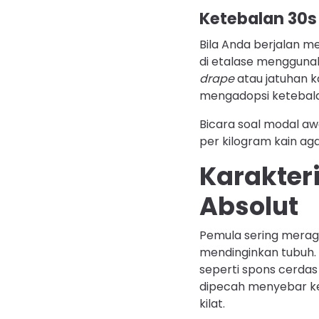
Ketebalan 30s
Bila Anda berjalan m
di etalase menggunak
drape
atau jatuhan k
mengadopsi ketebala
Bicara soal modal awa
per kilogram kain ag
Karakter
Absolut
Pemula sering meragu
mendinginkan tubuh. 
seperti spons cerdas
dipecah menyebar ke 
kilat.