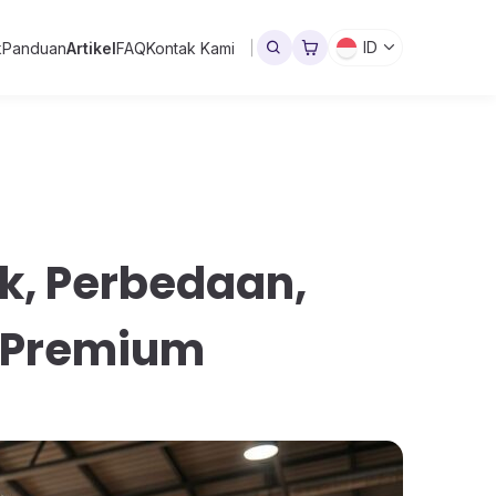
ID
k
Panduan
Artikel
FAQ
Kontak Kami
k, Perbedaan,
n Premium