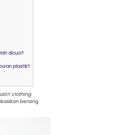
ah dicuci?
ran plastik?
ustri
clothing
.
dikasikan benang