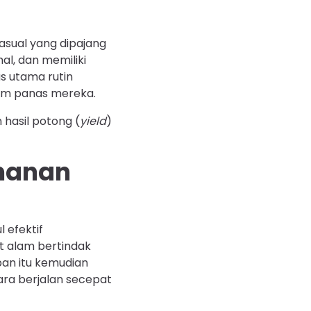
asual yang dipajang
l, dan memiliki
s utama rutin
im panas mereka.
 hasil potong (
yield
)
amanan
 efektif
t alam bertindak
pan itu kemudian
ara berjalan secepat