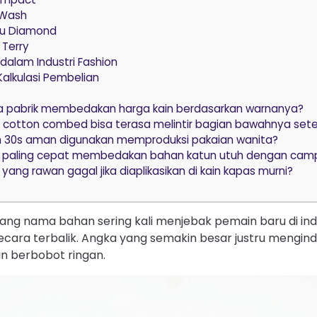
 Wash
au Diamond
 Terry
dalam Industri Fashion
alkulasi Pembelian
a pabrik membedakan harga kain berdasarkan warnanya?
cotton combed bisa terasa melintir bagian bawahnya setel
 30s aman digunakan memproduksi pakaian wanita?
 paling cepat membedakan bahan katun utuh dengan campu
yang rawan gagal jika diaplikasikan di kain kapas murni?
kang nama bahan sering kali menjebak pemain baru di ind
cara terbalik. Angka yang semakin besar justru mengin
an berbobot ringan.