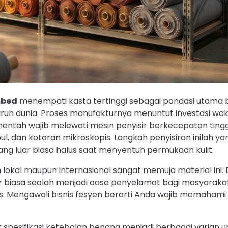
mbed
menempati kasta tertinggi sebagai pondasi utama 
luruh dunia. Proses manufakturnya menuntut investasi wak
mentah wajib melewati mesin penyisir berkecepatan ting
l, dan kotoran mikroskopis. Langkah penyisiran inilah y
 yang luar biasa halus saat menyentuh permukaan kulit.
lokal maupun internasional sangat memuja material ini.
r biasa seolah menjadi oase penyelamat bagi masyarakat 
s. Mengawali bisnis fesyen berarti Anda wajib memahami a
k spesifikasi ketebalan benang menjadi berbagai varian unik