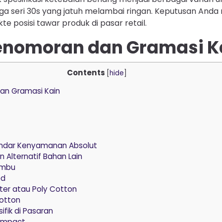
ga seri 30s yang jatuh melambai ringan. Keputusan Anda m
e posisi tawar produk di pasar retail.
enomoran dan Gramasi K
Contents
[
hide
]
an Gramasi Kain
tandar Kenyamanan Absolut
 Alternatif Bahan Lain
ambu
ed
er atau Poly Cotton
otton
ifik di Pasaran
ompact