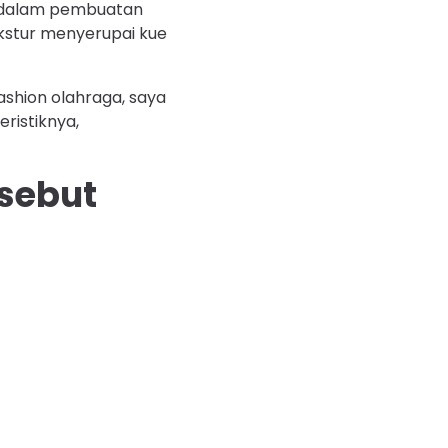
n dalam pembuatan
ekstur menyerupai kue
ashion olahraga, saya
eristiknya,
sebut