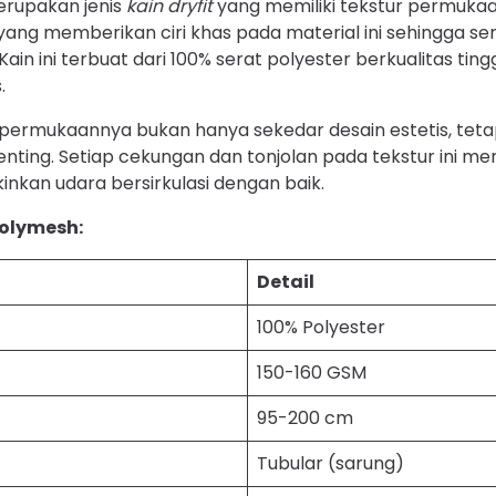
rupakan jenis
kain dryfit
yang memiliki tekstur permukaa
h yang memberikan ciri khas pada material ini sehingga ser
 Kain ini terbuat dari 100% serat polyester berkualitas tin
.
 permukaannya bukan hanya sekedar desain estetis, tetap
enting. Setiap cekungan dan tonjolan pada tekstur ini m
kan udara bersirkulasi dengan baik.
Polymesh:
Detail
100% Polyester
150-160 GSM
95-200 cm
Tubular (sarung)