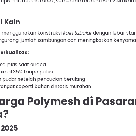
 tipis dan mudah robek, sementara di atas 180 GSM akan
i Kain
s menggunakan konstruksi
kain tubular
dengan lebar sta
engurangi jumlah sambungan dan meningkatkan kenyama
Berkualitas:
sa jelas saat diraba
nimal 35% tanpa putus
 pudar setelah pencucian berulang
engat seperti bahan sintetis murahan
arga Polymesh di Pasara
a?
 2025