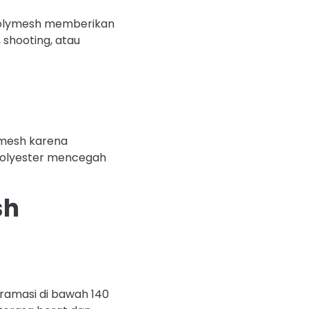
 polymesh memberikan
 shooting, atau
mesh karena
polyester mencegah
sh
ramasi di bawah 140