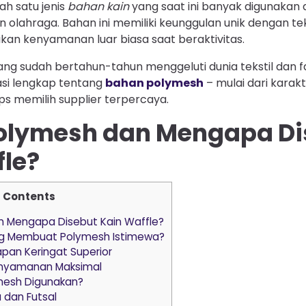
ah satu jenis
bahan kain
yang saat ini banyak digunaka
an olahraga. Bahan ini memiliki keunggulan unik dengan t
an kenyamanan luar biasa saat beraktivitas.
ng sudah bertahun-tahun menggeluti dunia tekstil dan f
asi lengkap tentang
bahan polymesh
– mulai dari karakt
ps memilih supplier terpercaya.
Polymesh dan Mengapa Di
fle?
Contents
n Mengapa Disebut Kain Waffle?
g Membuat Polymesh Istimewa?
pan Keringat Superior
Kenyamanan Maksimal
mesh Digunakan?
 dan Futsal