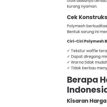
GSM biasanya terlalu
kurang nyaman.
Cek Konstruks
Polymesh berkualita
Bentuk sarung ini m
Ciri-Ciri Polymesh 
✓ Tekstur waffle tera
✓ Dapat diregang mi
✓ Warna tidak mudah
✓ Tidak berbau meny
Berapa H
Indonesi
Kisaran Harga