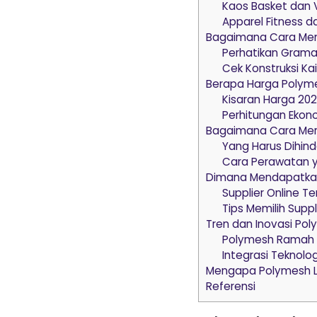
Kaos Basket dan V
Apparel Fitness d
Bagaimana Cara Memi
Perhatikan Grama
Cek Konstruksi Ka
Berapa Harga Polyme
Kisaran Harga 20
Perhitungan Ekon
Bagaimana Cara Mer
Yang Harus Dihind
Cara Perawatan 
Dimana Mendapatkan
Supplier Online T
Tips Memilih Suppl
Tren dan Inovasi Po
Polymesh Ramah 
Integrasi Teknolog
Mengapa Polymesh La
Referensi