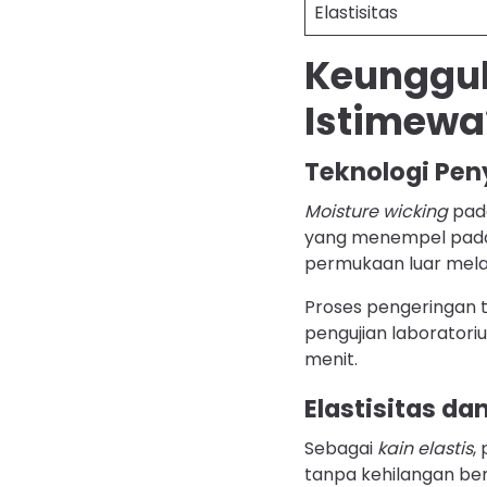
Elastisitas
Keunggu
Istimewa
Teknologi Pen
Moisture wicking
pada
yang menempel pada k
permukaan luar melalu
Proses pengeringan te
pengujian laborato
menit.
Elastisitas d
Sebagai
kain elastis
,
tanpa kehilangan be