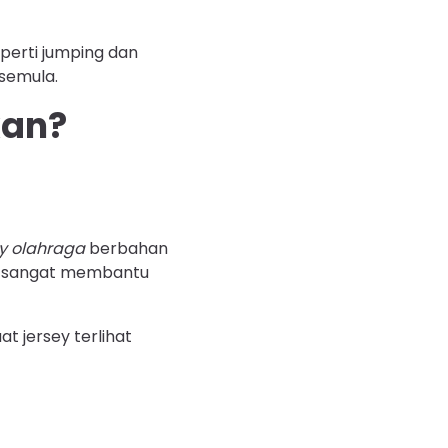
perti jumping dan
 semula.
kan?
ey olahraga
berbahan
g sangat membantu
t jersey terlihat