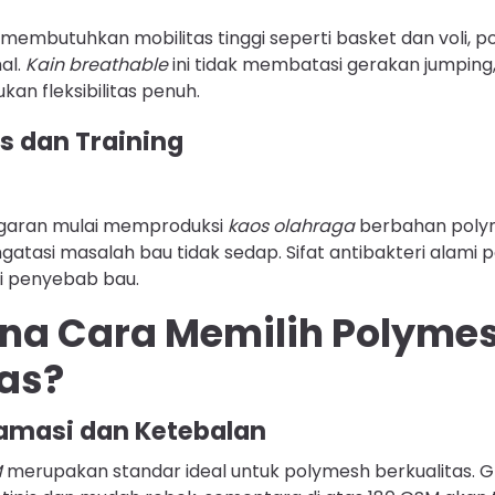
 membutuhkan mobilitas tinggi seperti basket dan voli,
al.
Kain breathable
ini tidak membatasi gerakan jumping,
an fleksibilitas penuh.
s dan Training
garan mulai memproduksi
kaos olahraga
berbahan poly
asi masalah bau tidak sedap. Sifat antibakteri alami 
i penyebab bau.
a Cara Memilih Polyme
tas?
amasi dan Ketebalan
M
merupakan standar ideal untuk polymesh berkualitas. G