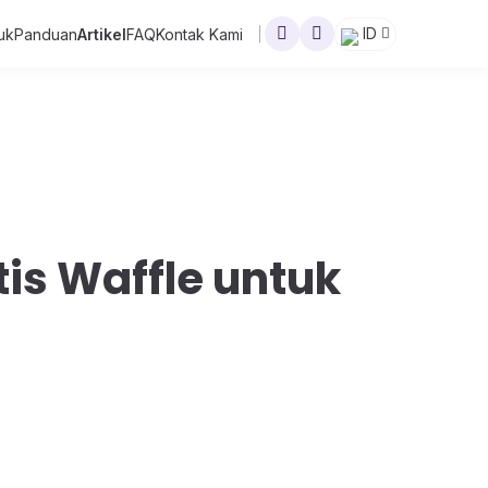
ID
uk
Panduan
Artikel
FAQ
Kontak Kami
is Waffle untuk