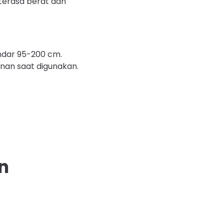
 terasa berat dan
ndar 95-200 cm.
nan saat digunakan.
n