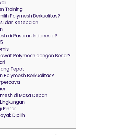
oli
an Training
lih Polymesh Berkualitas?
si dan Ketebalan
in
sh di Pasaran Indonesia?
25
omis
awat Polymesh dengan Benar?
ari
yang Tepat
 Polymesh Berkualitas?
erpercaya
ier
lymesh di Masa Depan
Lingkungan
i Pintar
yak Dipilih