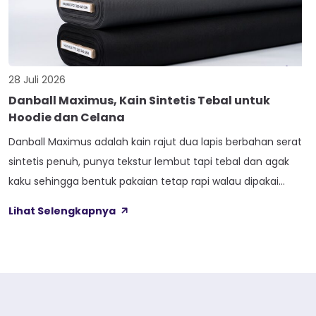
28 Juli 2026
Danball Maximus, Kain Sintetis Tebal untuk
Hoodie dan Celana
Danball Maximus adalah kain rajut dua lapis berbahan serat
sintetis penuh, punya tekstur lembut tapi tebal dan agak
kaku sehingga bentuk pakaian tetap rapi walau dipakai
lama. Kain ini dibekali empat perlakuan tambahan sekaligus,
Lihat Selengkapnya
yaitu Cool Touch, Wicking Process, Anti Bacterial, dan Anti
Kusut, jadi bukan cuma soal tampilan luar saja. Sebelum
masuk ke detail […]