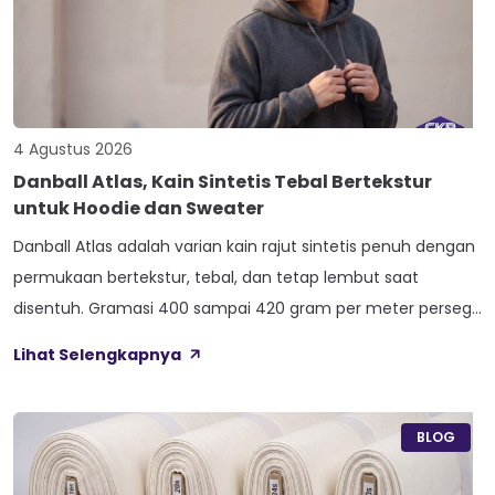
4 Agustus 2026
Danball Atlas, Kain Sintetis Tebal Bertekstur
untuk Hoodie dan Sweater
Danball Atlas adalah varian kain rajut sintetis penuh dengan
permukaan bertekstur, tebal, dan tetap lembut saat
disentuh. Gramasi 400 sampai 420 gram per meter persegi,
ditambah empat perlakuan Cool Touch, Wicking Process,
Lihat Selengkapnya
Anti Bacterial, dan Anti Kusut, membuat kain ini pas untuk
hoodie, sweater, dan celana yang butuh jatuhan tegas.
Nama Atlas boleh jadi belum […]
BLOG