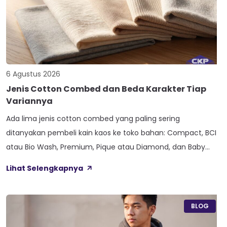
6 Agustus 2026
Jenis Cotton Combed dan Beda Karakter Tiap
Variannya
Ada lima jenis cotton combed yang paling sering
ditanyakan pembeli kain kaos ke toko bahan: Compact, BCI
atau Bio Wash, Premium, Pique atau Diamond, dan Baby
Terry. Kelima varian ini lahir dari beda proses pemintalan
Lihat Selengkapnya
benang atau jenis rajutan, bukan dari angka ketebalan
seperti 20s atau 30s. Paham beda tiap jenis cotton combed
ini bikin […]
BLOG