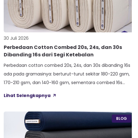
30 Juli 2026
Perbedaan Cotton Combed 20s, 24s, dan 30s
Dibanding 16s dari Segi Ketebalan
Perbedaan cotton combed 20s, 24s, dan 30s dibanding 16s
ada pada gramasinya: berturut-turut sekitar 180-220 gsm,
170-210 gsm, dan 140-160 gsm, sementara combed 16s
duduk paling atas di 210-240 gsm. Selisih angka ini yang bikin
Lihat Selengkapnya
satu kaos terasa berat dan kokoh, sedangkan kaos lain
terasa ringan dan menerawang saat dijemur. Banyak pemilik
konveksi baru tertukar […]
BLOG