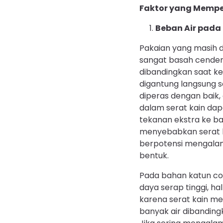
Faktor yang Mempe
Beban Air pada 
Pakaian yang masih
sangat basah cender
dibandingkan saat ker
digantung langsung s
diperas dengan baik, 
dalam serat kain da
tekanan ekstra ke baw
menyebabkan serat 
berpotensi mengala
bentuk.
Pada bahan katun co
daya serap tinggi, hal 
karena serat kain m
banyak air dibandingk