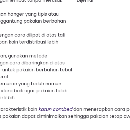
gan lembut tanpa merusak
an hanger yang tipis atau
nggantung pakaian berbahan
gan cara dilipat di atas tali
n kain terdistribusi lebih
an, gunakan metode
an cara dibaringkan di atas
 untuk pakaian berbahan tebal
rat.
njemuran yang teduh namun
i udara baik agar pakaian tidak
rlebih.
akteristik kain
katun combed
dan menerapkan cara p
ya pakaian dapat diminimalkan sehingga pakaian tetap 