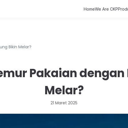
Home
We Are CKP
Prod
ng Bikin Melar?
mur Pakaian dengan 
Melar?
21 Maret 2025