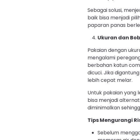
Sebagai solusi, menje
baik bisa menjadi pi
paparan panas berleb
Ukuran dan Bob
Pakaian dengan ukuran
mengalami peregangan
berbahan katun comb
dicuci. Jika digantu
lebih cepat melar.
Untuk pakaian yang 
bisa menjadi alternat
diminimalkan sehingg
Tips Mengurangi Ri
Sebelum menggan