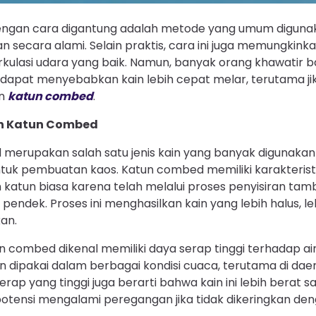
ngan cara digantung adalah metode yang umum diguna
 secara alami. Selain praktis, cara ini juga memungkink
irkulasi udara yang baik. Namun, banyak orang khawati
 dapat menyebabkan kain lebih cepat melar, terutama j
in
katun combed
.
an Katun Combed
erupakan salah satu jenis kain yang banyak digunakan 
tuk pembuatan kaos. Katun combed memiliki karakteristi
katun biasa karena telah melalui proses penyisiran ta
endek. Proses ini menghasilkan kain yang lebih halus, leb
an.
un combed dikenal memiliki daya serap tinggi terhadap air
ipakai dalam berbagai kondisi cuaca, terutama di daer
erap yang tinggi juga berarti bahwa kain ini lebih berat s
otensi mengalami peregangan jika tidak dikeringkan den