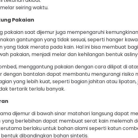
i tekanan akibat
 melar seiring waktu.
ung Pakaian
 pakaian saat dijemur juga mempengaruhi kemungkinan
kan gantungan yang tidak sesuai, seperti hanger kawat 
yang tidak merata pada kain. Hal ini bisa membuat bagia
ah pakaian, menjadi melar dan kehilangan bentuk asliny
mbed, menggantung pakaian dengan cara dilipat di atas 
 dengan bantalan dapat membantu mengurangi risiko 
agian yang lebih kuat, seperti bagian jahitan atau lipatan,
idak tertarik terlalu banyak.
ran
 lama dijemur di bawah sinar matahari langsung dapat 
s yang berlebihan dapat membuat serat kain melemah d
ni terutama berlaku untuk bahan alami seperti katun comb
bentuk dibandingkan bahan sintetis.