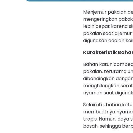
Menjemur pakaian de
mengeringkan pakaian
lebih cepat karena s
pakaian saat dijemur
digunakan adalah ka
Karakteristik Bah
Bahan katun combed m
pakaian, terutama un
dibandingkan dengan 
menghilangkan serat p
nyaman saat digunak
Selain itu, bahan kat
membuatnya nyaman d
tropis. Namun, daya s
basah, sehingga berp