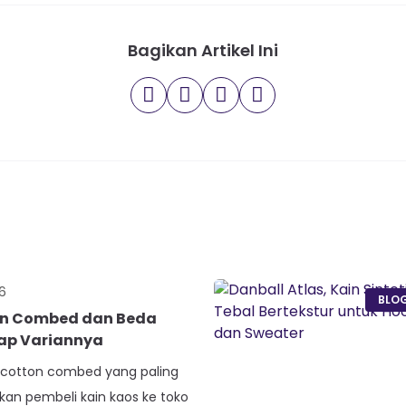
Bagikan Artikel Ini
6
BLO
on Combed dan Beda
iap Variannya
s cotton combed yang paling
akan pembeli kain kaos ke toko