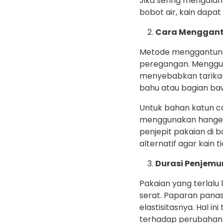
Jika sering mengalam
bobot air, kain dapat
Cara Menggant
Metode menggantung
peregangan. Mengguna
menyebabkan tarikan 
bahu atau bagian baw
Untuk bahan katun co
menggunakan hanger
penjepit pakaian di b
alternatif agar kain t
Durasi Penjemu
Pakaian yang terlalu
serat. Paparan pana
elastisitasnya. Hal i
terhadap perubahan 