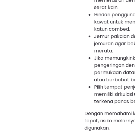
memeras air den
serat kain.
Hindari pengguna
kawat untuk me
katun combed.
Jemur pakaian den
jemuran agar beba
merata.
Jika memungkink
pengeringan deng
permukaan datar
atau berbobot be
Pilih tempat pe
memiliki sirkulas
terkena panas be
Dengan memahami kar
tepat, risiko melarn
digunakan.