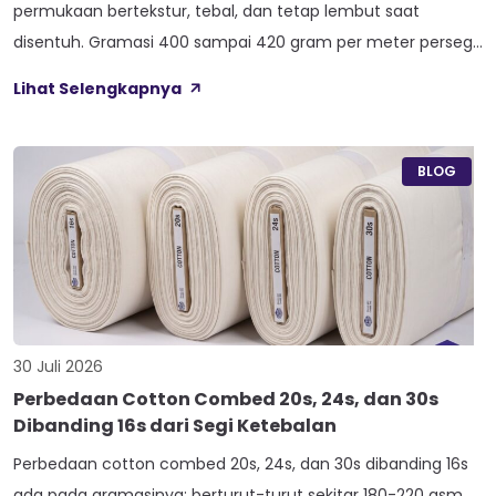
permukaan bertekstur, tebal, dan tetap lembut saat
disentuh. Gramasi 400 sampai 420 gram per meter persegi,
ditambah empat perlakuan Cool Touch, Wicking Process,
Lihat Selengkapnya
Anti Bacterial, dan Anti Kusut, membuat kain ini pas untuk
hoodie, sweater, dan celana yang butuh jatuhan tegas.
Nama Atlas boleh jadi belum […]
BLOG
30 Juli 2026
Perbedaan Cotton Combed 20s, 24s, dan 30s
Dibanding 16s dari Segi Ketebalan
Perbedaan cotton combed 20s, 24s, dan 30s dibanding 16s
ada pada gramasinya: berturut-turut sekitar 180-220 gsm,