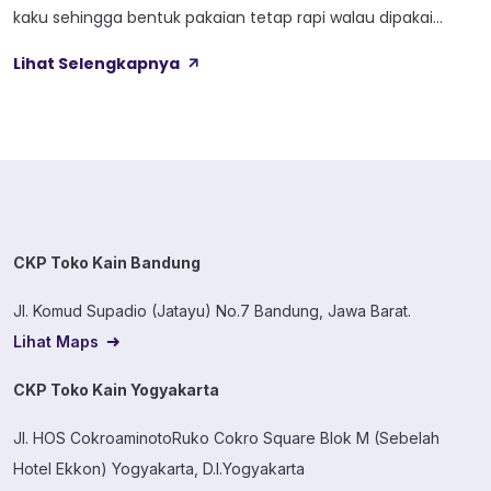
kaku sehingga bentuk pakaian tetap rapi walau dipakai
lama. Kain ini dibekali empat perlakuan tambahan sekaligus,
Lihat Selengkapnya
yaitu Cool Touch, Wicking Process, Anti Bacterial, dan Anti
Kusut, jadi bukan cuma soal tampilan luar saja. Sebelum
masuk ke detail […]
CKP Toko Kain Bandung
Jl. Komud Supadio (Jatayu) No.7 Bandung, Jawa Barat.
Lihat Maps
CKP Toko Kain Yogyakarta
Jl. HOS CokroaminotoRuko Cokro Square Blok M (Sebelah
Hotel Ekkon) Yogyakarta, D.I.Yogyakarta