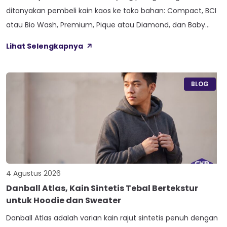
ditanyakan pembeli kain kaos ke toko bahan: Compact, BCI
atau Bio Wash, Premium, Pique atau Diamond, dan Baby
Terry. Kelima varian ini lahir dari beda proses pemintalan
Lihat Selengkapnya
benang atau jenis rajutan, bukan dari angka ketebalan
seperti 20s atau 30s. Paham beda tiap jenis cotton combed
ini bikin […]
BLOG
4 Agustus 2026
Danball Atlas, Kain Sintetis Tebal Bertekstur
untuk Hoodie dan Sweater
Danball Atlas adalah varian kain rajut sintetis penuh dengan