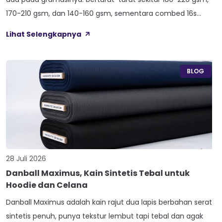
170-210 gsm, dan 140-160 gsm, sementara combed 16s
duduk paling atas di 210-240 gsm. Selisih angka ini yang bikin
Lihat Selengkapnya
satu kaos terasa berat dan kokoh, sedangkan kaos lain
terasa ringan dan menerawang saat dijemur. Banyak pemilik
konveksi baru tertukar […]
BLOG
28 Juli 2026
Danball Maximus, Kain Sintetis Tebal untuk
Hoodie dan Celana
Danball Maximus adalah kain rajut dua lapis berbahan serat
sintetis penuh, punya tekstur lembut tapi tebal dan agak