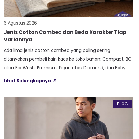
6 Agustus 2026
Jenis Cotton Combed dan Beda Karakter Tiap
Variannya
Ada lima jenis cotton combed yang paling sering
ditanyakan pembeli kain kaos ke toko bahan: Compact, BCI
atau Bio Wash, Premium, Pique atau Diamond, dan Baby
Terry. Kelima varian ini lahir dari beda proses pemintalan
Lihat Selengkapnya
benang atau jenis rajutan, bukan dari angka ketebalan
seperti 20s atau 30s. Paham beda tiap jenis cotton combed
ini bikin […]
BLOG