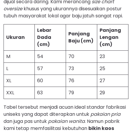
dijual secara daring. Kami merancang
size chart
oversize
khusus yang ukurannya disesuaikan postur
tubuh masyarakat lokal agar baju jatuh sangat rapi.
Lebar
Panjang
Panjang
Ukuran
Dada
Lengan
Baju (cm)
(cm)
(cm)
M
54
70
23
L
57
73
25
XL
60
76
27
XXL
63
79
29
Tabel tersebut menjadi acuan ideal standar fabrikasi
uniseks yang dapat diterapkan untuk
pakaian pria
dan juga pas untuk
pakaian wanita
. Namun pabrik
kami tetap memfasilitasi kebutuhan
bikin kaos