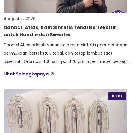
4 Agustus 2026
Danball Atlas, Kain Sintetis Tebal Bertekstur
untuk Hoodie dan Sweater
Danball Atlas adalah varian kain rajut sintetis penuh dengan
permukaan bertekstur, tebal, dan tetap lembut saat
disentuh. Gramasi 400 sampai 420 gram per meter persegi,
ditambah empat perlakuan Cool Touch, Wicking Process,
Lihat Selengkapnya
Anti Bacterial, dan Anti Kusut, membuat kain ini pas untuk
hoodie, sweater, dan celana yang butuh jatuhan tegas.
Nama Atlas boleh jadi belum […]
BLOG