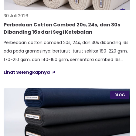
30 Juli 2026
Perbedaan Cotton Combed 20s, 24s, dan 30s
Dibanding 16s dari Segi Ketebalan
Perbedaan cotton combed 20s, 24s, dan 30s dibanding 16s
ada pada gramasinya: berturut-turut sekitar 180-220 gsm,
170-210 gsm, dan 140-160 gsm, sementara combed 16s
duduk paling atas di 210-240 gsm. Selisih angka ini yang bikin
Lihat Selengkapnya
satu kaos terasa berat dan kokoh, sedangkan kaos lain
terasa ringan dan menerawang saat dijemur. Banyak pemilik
konveksi baru tertukar […]
BLOG