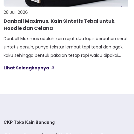
28 Juli 2026
Danball Maximus, Kain Sintetis Tebal untuk
Hoodie dan Celana
Danball Maximus adalah kain rajut dua lapis berbahan serat
sintetis penuh, punya tekstur lembut tapi tebal dan agak
kaku sehingga bentuk pakaian tetap rapi walau dipakai
lama. Kain ini dibekali empat perlakuan tambahan sekaligus,
Lihat Selengkapnya
yaitu Cool Touch, Wicking Process, Anti Bacterial, dan Anti
Kusut, jadi bukan cuma soal tampilan luar saja. Sebelum
masuk ke detail […]
CKP Toko Kain Bandung