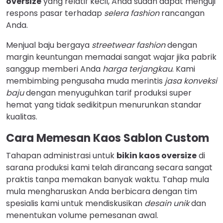
oversize
yang relatif kecil, Anda sudah dapat menguji
respons pasar terhadap
selera fashion
rancangan
Anda.
Menjual baju bergaya
streetwear fashion
dengan
margin keuntungan memadai sangat wajar jika pabrik
sanggup memberi Anda
harga terjangkau
. Kami
membimbing pengusaha muda merintis
jasa konveksi
baju
dengan menyuguhkan tarif produksi super
hemat yang tidak sedikitpun menurunkan standar
kualitas.
Cara Memesan Kaos Sablon Custom
Tahapan administrasi untuk
bikin kaos oversize
di
sarana produksi kami telah dirancang secara sangat
praktis tanpa memakan banyak waktu. Tahap mula
mula mengharuskan Anda berbicara dengan tim
spesialis kami untuk mendiskusikan
desain unik
dan
menentukan volume pemesanan awal.