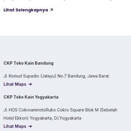
maupun gelap, sehingga gampang dipadukan untuk
Lihat Selengkapnya
berbagai kebutuhan produksi. Sebutan “convert” sendiri
lumrah dipakai industri tekstil untuk menandai varian warna
dalam katalog kain, makanya penomoran serupa bisa […]
CKP Toko Kain Bandung
Jl. Komud Supadio (Jatayu) No.7 Bandung, Jawa Barat.
Lihat Maps
CKP Toko Kain Yogyakarta
Jl. HOS CokroaminotoRuko Cokro Square Blok M (Sebelah
Hotel Ekkon) Yogyakarta, D.I.Yogyakarta
Lihat Maps