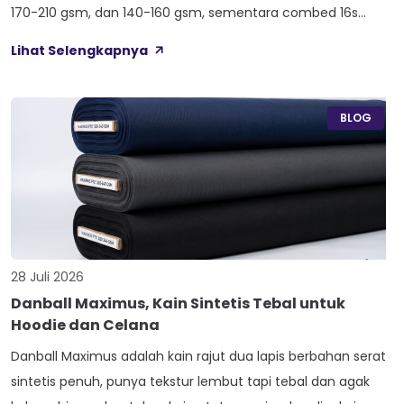
170-210 gsm, dan 140-160 gsm, sementara combed 16s
duduk paling atas di 210-240 gsm. Selisih angka ini yang bikin
Lihat Selengkapnya
satu kaos terasa berat dan kokoh, sedangkan kaos lain
terasa ringan dan menerawang saat dijemur. Banyak pemilik
konveksi baru tertukar […]
BLOG
28 Juli 2026
Danball Maximus, Kain Sintetis Tebal untuk
Hoodie dan Celana
Danball Maximus adalah kain rajut dua lapis berbahan serat
sintetis penuh, punya tekstur lembut tapi tebal dan agak