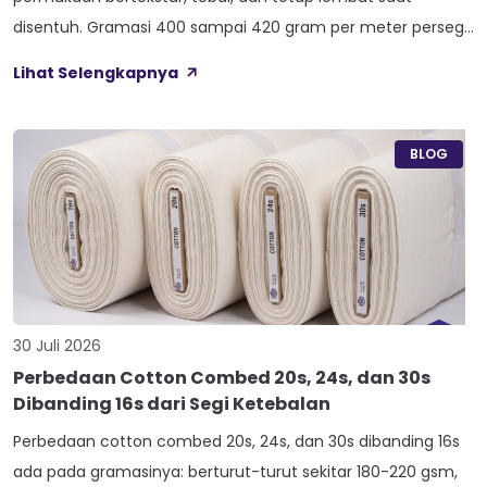
disentuh. Gramasi 400 sampai 420 gram per meter persegi,
ditambah empat perlakuan Cool Touch, Wicking Process,
Lihat Selengkapnya
Anti Bacterial, dan Anti Kusut, membuat kain ini pas untuk
hoodie, sweater, dan celana yang butuh jatuhan tegas.
Nama Atlas boleh jadi belum […]
BLOG
30 Juli 2026
Perbedaan Cotton Combed 20s, 24s, dan 30s
Dibanding 16s dari Segi Ketebalan
Perbedaan cotton combed 20s, 24s, dan 30s dibanding 16s
ada pada gramasinya: berturut-turut sekitar 180-220 gsm,