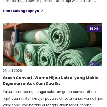
kaku sehingga bentuk pakaian tetap rapi walau dipakai
lama. Kain ini dibekali empat perlakuan tambahan sekaligus,
Lihat Selengkapnya
yaitu Cool Touch, Wicking Process, Anti Bacterial, dan Anti
Kusut, jadi bukan cuma soal tampilan luar saja. Sebelum
masuk ke detail […]
BLOG
23 Juli 2026
Green Convert, Warna Hijau Netral yang Makin
Digemari untuk Kain Dua Sisi
Kalau kamu sering dengar sebutan green convert di kain
rajut dua sisi, itu merujuk pada salah satu varian warna hijau
yang tone-nya berada di tengah, tidak terlalu terang