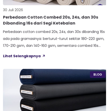
30 Juli 2026
Perbedaan Cotton Combed 20s, 24s, dan 30s
Dibanding 16s dari Segi Ketebalan
Perbedaan cotton combed 20s, 24s, dan 30s dibanding 16s
ada pada gramasinya: berturut-turut sekitar 180-220 gsm,
170-210 gsm, dan 140-160 gsm, sementara combed 16s
duduk paling atas di 210-240 gsm. Selisih angka ini yang bikin
Lihat Selengkapnya
satu kaos terasa berat dan kokoh, sedangkan kaos lain
terasa ringan dan menerawang saat dijemur. Banyak pemilik
konveksi baru tertukar […]
BLOG