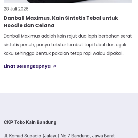
28 Juli 2026
Danball Maximus, Kain Sintetis Tebal untuk
Hoodie dan Celana
Danball Maximus adalah kain rajut dua lapis berbahan serat
sintetis penuh, punya tekstur lembut tapi tebal dan agak
kaku sehingga bentuk pakaian tetap rapi walau dipakai
lama. Kain ini dibekali empat perlakuan tambahan sekaligus,
Lihat Selengkapnya
yaitu Cool Touch, Wicking Process, Anti Bacterial, dan Anti
Kusut, jadi bukan cuma soal tampilan luar saja. Sebelum
masuk ke detail […]
CKP Toko Kain Bandung
Jl. Komud Supadio (Jatayu) No.7 Bandung, Jawa Barat.