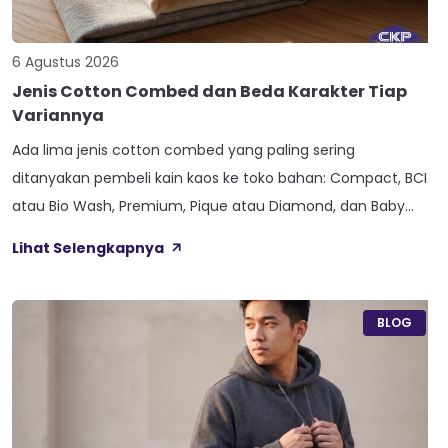
6 Agustus 2026
Jenis Cotton Combed dan Beda Karakter Tiap
Variannya
Ada lima jenis cotton combed yang paling sering
ditanyakan pembeli kain kaos ke toko bahan: Compact, BCI
atau Bio Wash, Premium, Pique atau Diamond, dan Baby
Terry. Kelima varian ini lahir dari beda proses pemintalan
Lihat Selengkapnya
benang atau jenis rajutan, bukan dari angka ketebalan
seperti 20s atau 30s. Paham beda tiap jenis cotton combed
ini bikin […]
BLOG