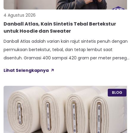
4 Agustus 2026
Danball Atlas, Kain Sintetis Tebal Bertekstur
untuk Hoodie dan Sweater
Danball Atlas adalah varian kain rajut sintetis penuh dengan
permukaan bertekstur, tebal, dan tetap lembut saat
disentuh. Gramasi 400 sampai 420 gram per meter persegi,
ditambah empat perlakuan Cool Touch, Wicking Process,
Lihat Selengkapnya
Anti Bacterial, dan Anti Kusut, membuat kain ini pas untuk
hoodie, sweater, dan celana yang butuh jatuhan tegas.
Nama Atlas boleh jadi belum […]
BLOG