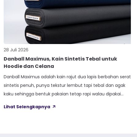
28 Juli 2026
Danball Maximus, Kain Sintetis Tebal untuk
Hoodie dan Celana
Danball Maximus adalah kain rajut dua lapis berbahan serat
sintetis penuh, punya tekstur lembut tapi tebal dan agak
kaku sehingga bentuk pakaian tetap rapi walau dipakai
lama. Kain ini dibekali empat perlakuan tambahan sekaligus,
Lihat Selengkapnya
yaitu Cool Touch, Wicking Process, Anti Bacterial, dan Anti
Kusut, jadi bukan cuma soal tampilan luar saja. Sebelum
masuk ke detail […]