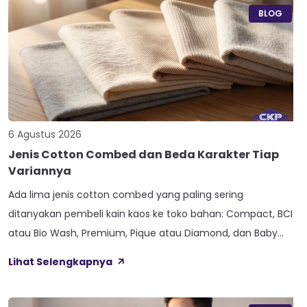
BLOG
6 Agustus 2026
Jenis Cotton Combed dan Beda Karakter Tiap
Variannya
Ada lima jenis cotton combed yang paling sering
ditanyakan pembeli kain kaos ke toko bahan: Compact, BCI
atau Bio Wash, Premium, Pique atau Diamond, dan Baby
Terry. Kelima varian ini lahir dari beda proses pemintalan
Lihat Selengkapnya
benang atau jenis rajutan, bukan dari angka ketebalan
seperti 20s atau 30s. Paham beda tiap jenis cotton combed