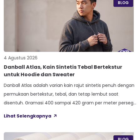
ini bikin […]
BLOG
4 Agustus 2026
Danball Atlas, Kain Sintetis Tebal Bertekstur
untuk Hoodie dan Sweater
Danball Atlas adalah varian kain rajut sintetis penuh dengan
permukaan bertekstur, tebal, dan tetap lembut saat
disentuh. Gramasi 400 sampai 420 gram per meter persegi,
ditambah empat perlakuan Cool Touch, Wicking Process,
Lihat Selengkapnya
Anti Bacterial, dan Anti Kusut, membuat kain ini pas untuk
hoodie, sweater, dan celana yang butuh jatuhan tegas.
Nama Atlas boleh jadi belum […]
BLOG