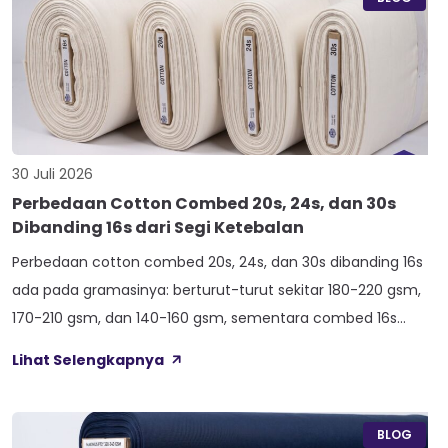
30 Juli 2026
Perbedaan Cotton Combed 20s, 24s, dan 30s
Dibanding 16s dari Segi Ketebalan
Perbedaan cotton combed 20s, 24s, dan 30s dibanding 16s
ada pada gramasinya: berturut-turut sekitar 180-220 gsm,
170-210 gsm, dan 140-160 gsm, sementara combed 16s
duduk paling atas di 210-240 gsm. Selisih angka ini yang bikin
Lihat Selengkapnya
satu kaos terasa berat dan kokoh, sedangkan kaos lain
terasa ringan dan menerawang saat dijemur. Banyak pemilik
konveksi baru tertukar […]
BLOG