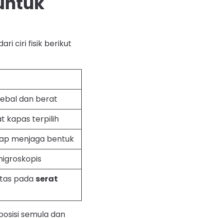
untuk
i ciri fisik berikut
tebal dan berat
t kapas terpilih
etap menjaga bentuk
higroskopis
itas pada
serat
posisi semula dan