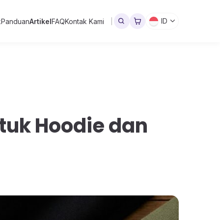
ID
k
Panduan
Artikel
FAQ
Kontak Kami
ntuk Hoodie dan