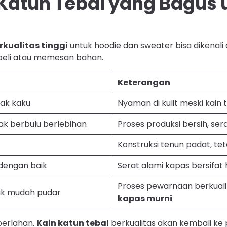
 Katun Tebal yang Bagus 
rkualitas tinggi
untuk hoodie dan sweater bisa dikenali dar
li atau memesan bahan.
Keterangan
dak kaku
Nyaman di kulit meski kain 
ak berbulu berlebihan
Proses produksi bersih, sera
Konstruksi tenun padat, t
dengan baik
Serat alami kapas bersifat 
Proses pewarnaan berkual
dak mudah pudar
kapas murni
perlahan.
Kain katun tebal
berkualitas akan kembali ke 