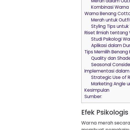
Merah dalam Outfi
Kombinasi Warna 
Warna Benang Cotto
Merah untuk Outfi
Styling Tips unt
Riset Ilmiah tentan
Studi Psikologi W
Aplikasi dalam Du
Tips Memilih Benang
Quality dan Shade
Seasonal Conside
Implementasi dalam 
Strategic Use of 
Marketing Angle u
Kesimpulan
Sumber:
Efek Psikologi
Warna merah secara 
membuat pemakainya m