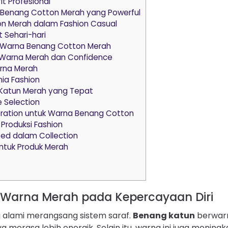
t Profesional
Benang Cotton Merah yang Powerful
n Merah dalam Fashion Casual
t Sehari-hari
uk Warna Benang Cotton Merah
g Warna Merah dan Confidence
arna Merah
nia Fashion
 Katun Merah yang Tepat
 Selection
ration untuk Warna Benang Cotton
Produksi Fashion
Red dalam Collection
ntuk Produk Merah
s Warna Merah pada Kepercayaan Diri
alami merangsang sistem saraf.
Benang katun
berwar
erasa lebih energik. Selain itu, warna ini juga meningk