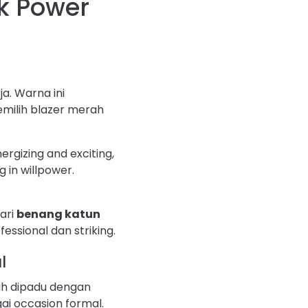
k Power
a. Warna ini
milih blazer merah
rgizing and exciting,
g in willpower.
ari
benang katun
essional dan striking.
l
h dipadu dengan
ai occasion formal.