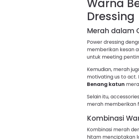
Warna Be
Dressing
Merah dalam Ou
Power dressing den
memberikan kesan au
untuk meeting pentin
Kemudian, merah juga 
motivating us to act. 
Benang katun
merah
Selain itu, accessori
merah memberikan foca
Kombinasi War
Kombinasi merah den
hitam menciptakan lo