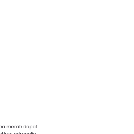
na merah dapat
atkan adrenalin