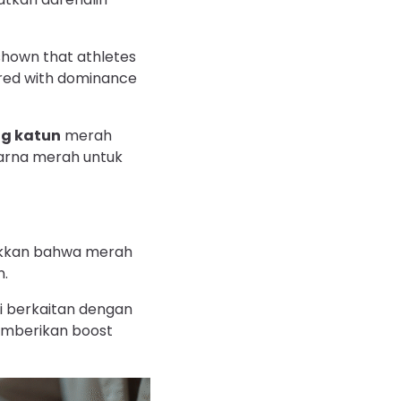
shown that athletes
 red with dominance
g katun
merah
warna merah untuk
jukkan bahwa merah
n.
i berkaitan dengan
mberikan boost