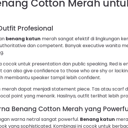
nang Cotton Merah untu
tfit Profesional
gan
benang katun
merah sangat efektif di lingkungan kerj
thoritative dan competent. Banyak executive wanita me
g.
cocok untuk presentation dan public speaking. Red is ene
It can also give confidence to those who are shy or lackin
 membantu speaker tampil lebih confident.
es merah dapat menjadi statement piece. Tas atau scarf d
l point yang menarik. Hasilnya, outfit terlihat lebih prof
na Benang Cotton Merah yang Powerfu
gan warna netral sangat powerful.
Benang katun
mera
ok yang sophisticated. Kombinasi ini cocok untuk berbag