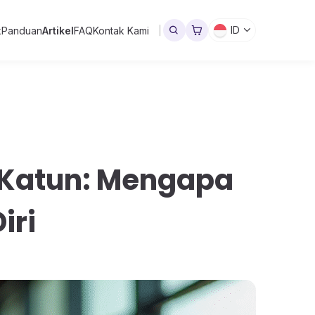
ID
k
Panduan
Artikel
FAQ
Kontak Kami
 Katun: Mengapa
iri