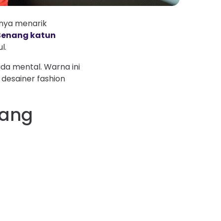
anya menarik
Benang katun
l.
da mental. Warna ini
desainer fashion
nang