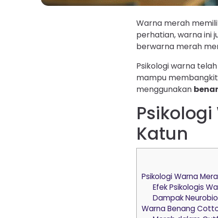
Warna merah memiliki
perhatian, warna ini
berwarna merah menja
Psikologi warna tel
mampu membangkitkan
menggunakan
bena
Psikolog
Katun
Psikologi Warna Mer
Efek Psikologis W
Dampak Neurobio
Warna Benang Cotto