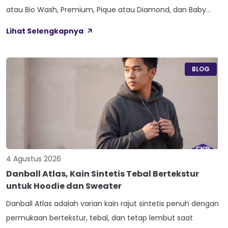
atau Bio Wash, Premium, Pique atau Diamond, dan Baby
Terry. Kelima varian ini lahir dari beda proses pemintalan
Lihat Selengkapnya
benang atau jenis rajutan, bukan dari angka ketebalan
seperti 20s atau 30s. Paham beda tiap jenis cotton combed
ini bikin […]
BLOG
4 Agustus 2026
Danball Atlas, Kain Sintetis Tebal Bertekstur
untuk Hoodie dan Sweater
Danball Atlas adalah varian kain rajut sintetis penuh dengan
permukaan bertekstur, tebal, dan tetap lembut saat