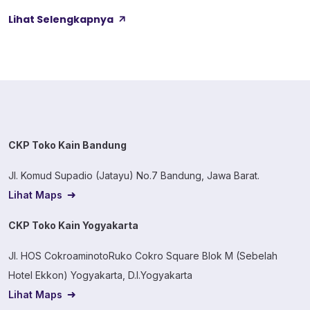
lama. Kain ini dibekali empat perlakuan tambahan sekaligus,
Lihat Selengkapnya
yaitu Cool Touch, Wicking Process, Anti Bacterial, dan Anti
Kusut, jadi bukan cuma soal tampilan luar saja. Sebelum
masuk ke detail […]
CKP Toko Kain Bandung
Jl. Komud Supadio (Jatayu) No.7 Bandung, Jawa Barat.
Lihat Maps
CKP Toko Kain Yogyakarta
Jl. HOS CokroaminotoRuko Cokro Square Blok M (Sebelah
Hotel Ekkon) Yogyakarta, D.I.Yogyakarta
Lihat Maps