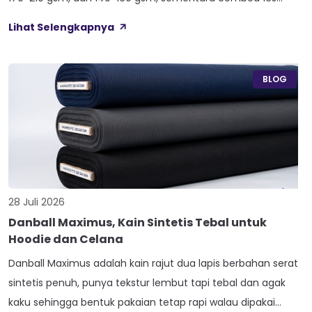
duduk paling atas di 210-240 gsm. Selisih angka ini yang bikin
Lihat Selengkapnya
satu kaos terasa berat dan kokoh, sedangkan kaos lain
terasa ringan dan menerawang saat dijemur. Banyak pemilik
konveksi baru tertukar […]
BLOG
28 Juli 2026
Danball Maximus, Kain Sintetis Tebal untuk
Hoodie dan Celana
Danball Maximus adalah kain rajut dua lapis berbahan serat
sintetis penuh, punya tekstur lembut tapi tebal dan agak
kaku sehingga bentuk pakaian tetap rapi walau dipakai