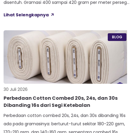
disentuh. Gramasi 400 sampai 420 gram per meter persegi,
ditambah empat perlakuan Cool Touch, Wicking Process,
Lihat Selengkapnya
Anti Bacterial, dan Anti Kusut, membuat kain ini pas untuk
hoodie, sweater, dan celana yang butuh jatuhan tegas.
Nama Atlas boleh jadi belum […]
BLOG
30 Juli 2026
Perbedaan Cotton Combed 20s, 24s, dan 30s
Dibanding 16s dari Segi Ketebalan
Perbedaan cotton combed 20s, 24s, dan 30s dibanding 16s
ada pada gramasinya: berturut-turut sekitar 180-220 gsm,
170-210 gsm, dan 140-160 gsm, sementara combed 16s