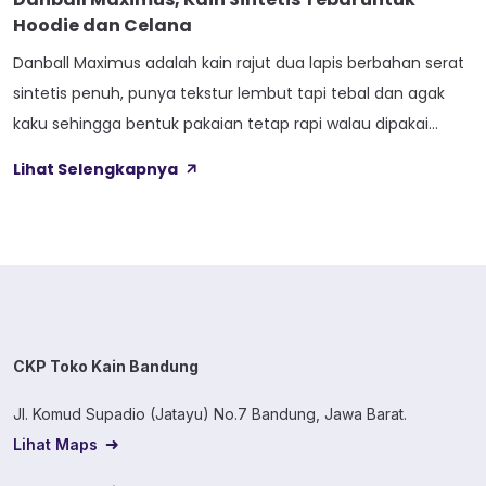
Hoodie dan Celana
Danball Maximus adalah kain rajut dua lapis berbahan serat
sintetis penuh, punya tekstur lembut tapi tebal dan agak
kaku sehingga bentuk pakaian tetap rapi walau dipakai
lama. Kain ini dibekali empat perlakuan tambahan sekaligus,
Lihat Selengkapnya
yaitu Cool Touch, Wicking Process, Anti Bacterial, dan Anti
Kusut, jadi bukan cuma soal tampilan luar saja. Sebelum
masuk ke detail […]
CKP Toko Kain Bandung
Jl. Komud Supadio (Jatayu) No.7 Bandung, Jawa Barat.
Lihat Maps