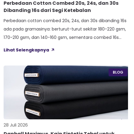
Perbedaan Cotton Combed 20s, 24s, dan 30s
Dibanding 16s dari Segi Ketebalan
Perbedaan cotton combed 20s, 24s, dan 30s dibanding 16s
ada pada gramasinya: berturut-turut sekitar 180-220 gsm,
170-210 gsm, dan 140-160 gsm, sementara combed 16s
duduk paling atas di 210-240 gsm. Selisih angka ini yang bikin
Lihat Selengkapnya
satu kaos terasa berat dan kokoh, sedangkan kaos lain
terasa ringan dan menerawang saat dijemur. Banyak pemilik
konveksi baru tertukar […]
BLOG
28 Juli 2026
Danball Maximus, Kain Sintetis Tebal untuk