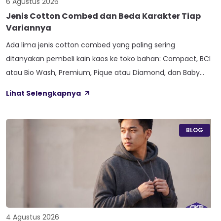
6 Agustus 2026
Jenis Cotton Combed dan Beda Karakter Tiap
Variannya
Ada lima jenis cotton combed yang paling sering
ditanyakan pembeli kain kaos ke toko bahan: Compact, BCI
atau Bio Wash, Premium, Pique atau Diamond, dan Baby
Terry. Kelima varian ini lahir dari beda proses pemintalan
Lihat Selengkapnya
benang atau jenis rajutan, bukan dari angka ketebalan
seperti 20s atau 30s. Paham beda tiap jenis cotton combed
ini bikin […]
BLOG
4 Agustus 2026