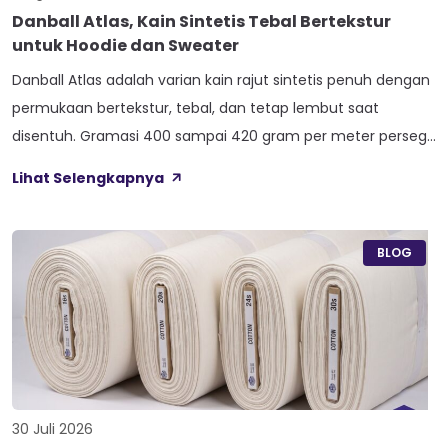
Danball Atlas, Kain Sintetis Tebal Bertekstur
untuk Hoodie dan Sweater
Danball Atlas adalah varian kain rajut sintetis penuh dengan
permukaan bertekstur, tebal, dan tetap lembut saat
disentuh. Gramasi 400 sampai 420 gram per meter persegi,
ditambah empat perlakuan Cool Touch, Wicking Process,
Lihat Selengkapnya
Anti Bacterial, dan Anti Kusut, membuat kain ini pas untuk
hoodie, sweater, dan celana yang butuh jatuhan tegas.
Nama Atlas boleh jadi belum […]
BLOG
30 Juli 2026