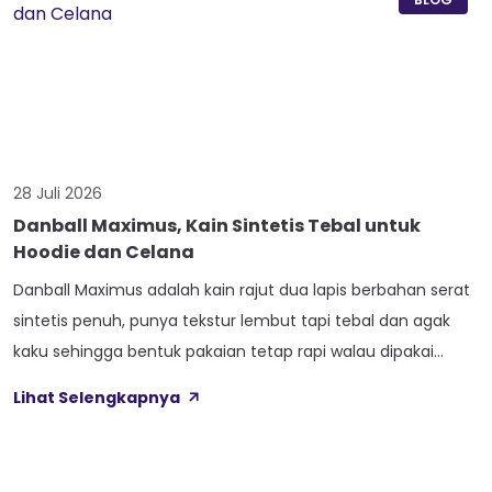
28 Juli 2026
Danball Maximus, Kain Sintetis Tebal untuk
Hoodie dan Celana
Danball Maximus adalah kain rajut dua lapis berbahan serat
sintetis penuh, punya tekstur lembut tapi tebal dan agak
kaku sehingga bentuk pakaian tetap rapi walau dipakai
lama. Kain ini dibekali empat perlakuan tambahan sekaligus,
Lihat Selengkapnya
yaitu Cool Touch, Wicking Process, Anti Bacterial, dan Anti
Kusut, jadi bukan cuma soal tampilan luar saja. Sebelum
masuk ke detail […]