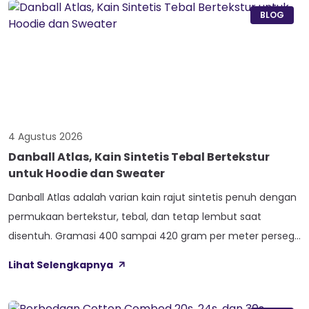
ini bikin […]
BLOG
4 Agustus 2026
Danball Atlas, Kain Sintetis Tebal Bertekstur
untuk Hoodie dan Sweater
Danball Atlas adalah varian kain rajut sintetis penuh dengan
permukaan bertekstur, tebal, dan tetap lembut saat
disentuh. Gramasi 400 sampai 420 gram per meter persegi,
ditambah empat perlakuan Cool Touch, Wicking Process,
Lihat Selengkapnya
Anti Bacterial, dan Anti Kusut, membuat kain ini pas untuk
hoodie, sweater, dan celana yang butuh jatuhan tegas.