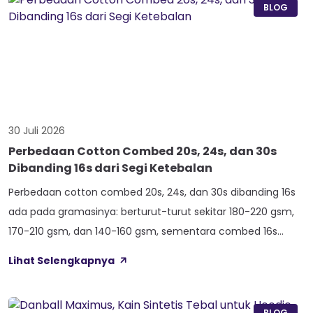
Nama Atlas boleh jadi belum […]
BLOG
30 Juli 2026
Perbedaan Cotton Combed 20s, 24s, dan 30s
Dibanding 16s dari Segi Ketebalan
Perbedaan cotton combed 20s, 24s, dan 30s dibanding 16s
ada pada gramasinya: berturut-turut sekitar 180-220 gsm,
170-210 gsm, dan 140-160 gsm, sementara combed 16s
duduk paling atas di 210-240 gsm. Selisih angka ini yang bikin
Lihat Selengkapnya
satu kaos terasa berat dan kokoh, sedangkan kaos lain
terasa ringan dan menerawang saat dijemur. Banyak pemilik
konveksi baru tertukar […]
BLOG