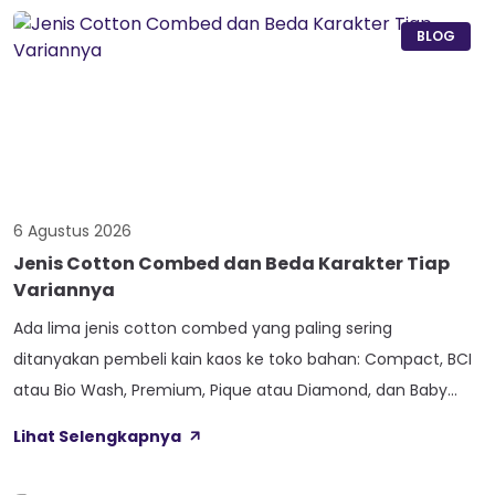
BLOG
6 Agustus 2026
Jenis Cotton Combed dan Beda Karakter Tiap
Variannya
Ada lima jenis cotton combed yang paling sering
ditanyakan pembeli kain kaos ke toko bahan: Compact, BCI
atau Bio Wash, Premium, Pique atau Diamond, dan Baby
Terry. Kelima varian ini lahir dari beda proses pemintalan
Lihat Selengkapnya
benang atau jenis rajutan, bukan dari angka ketebalan
seperti 20s atau 30s. Paham beda tiap jenis cotton combed