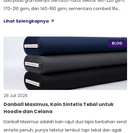
ada pada gramasinya: berturut-turut sekitar 180-220 gsm,
170-210 gsm, dan 140-160 gsm, sementara combed 16s
duduk paling atas di 210-240 gsm. Selisih angka ini yang bikin
Lihat Selengkapnya
satu kaos terasa berat dan kokoh, sedangkan kaos lain
terasa ringan dan menerawang saat dijemur. Banyak pemilik
konveksi baru tertukar […]
BLOG
28 Juli 2026
Danball Maximus, Kain Sintetis Tebal untuk
Hoodie dan Celana
Danball Maximus adalah kain rajut dua lapis berbahan serat
sintetis penuh, punya tekstur lembut tapi tebal dan agak