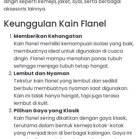
dingin seperti kemeja, jaket, syal, serta berbagai
aksesoris lainnya.
Keunggulan Kain Flanel
Memberikan Kehangatan
Kain flanel memiliki kemampuan isolasi yang baik,
membuatnya ideal untuk digunakan di cuaca
dingin. Flanel mampu menahan panas tubuh
sehingga menjaga tubuh tetap hangat.
Lembut dan Nyaman
Tekstur kain flanel yang lembut dan sedikit
berbulu membuatnya nyaman saat digunakan.
Kain ini tidak hanya hangat, tapi juga terasa
lembut di kulit.
Pilihan Gaya yang Klasik
Kain flanel sering dikaitkan dengan gaya klasik,
terutama dalam bentuk kemeja kotak-kotak
yang menjadi ikon di berbagai kalangan. Gaya ini