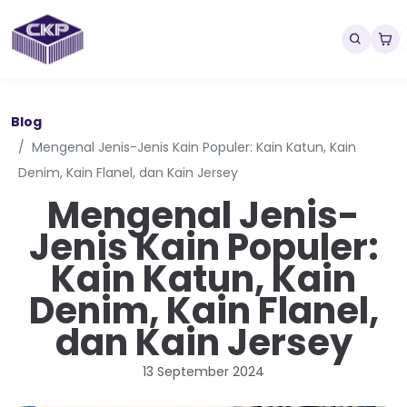
Blog
Mengenal Jenis-Jenis Kain Populer: Kain Katun, Kain
Denim, Kain Flanel, dan Kain Jersey
Mengenal Jenis-
Jenis Kain Populer:
Kain Katun, Kain
Denim, Kain Flanel,
dan Kain Jersey
13 September 2024