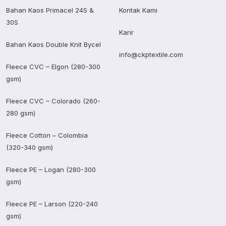
Bahan Kaos Primacel 24S &
Kontak Kami
30S
Karir
Bahan Kaos Double Knit Bycel
info@ckptextile.com
Fleece CVC – Elgon (280-300
gsm)
Fleece CVC – Colorado (260-
280 gsm)
Fleece Cotton – Colombia
(320-340 gsm)
Fleece PE – Logan (280-300
gsm)
Fleece PE – Larson (220-240
gsm)