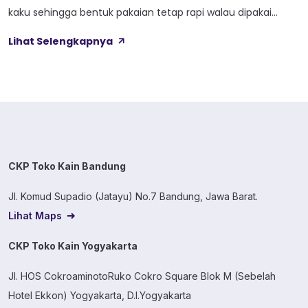
kaku sehingga bentuk pakaian tetap rapi walau dipakai
lama. Kain ini dibekali empat perlakuan tambahan sekaligus,
Lihat Selengkapnya
yaitu Cool Touch, Wicking Process, Anti Bacterial, dan Anti
Kusut, jadi bukan cuma soal tampilan luar saja. Sebelum
masuk ke detail […]
CKP Toko Kain Bandung
Jl. Komud Supadio (Jatayu) No.7 Bandung, Jawa Barat.
Lihat Maps
CKP Toko Kain Yogyakarta
Jl. HOS CokroaminotoRuko Cokro Square Blok M (Sebelah
Hotel Ekkon) Yogyakarta, D.I.Yogyakarta