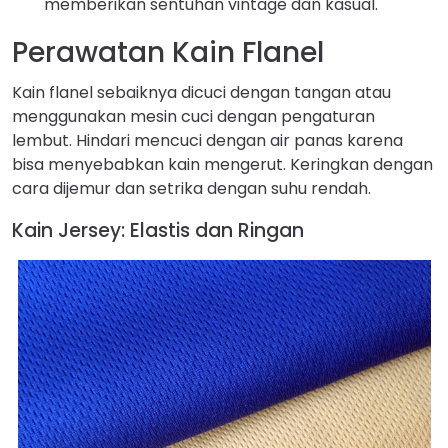
memberikan sentuhan vintage dan kasual.
Perawatan Kain Flanel
Kain flanel sebaiknya dicuci dengan tangan atau
menggunakan mesin cuci dengan pengaturan
lembut. Hindari mencuci dengan air panas karena
bisa menyebabkan kain mengerut. Keringkan dengan
cara dijemur dan setrika dengan suhu rendah.
Kain Jersey: Elastis dan Ringan