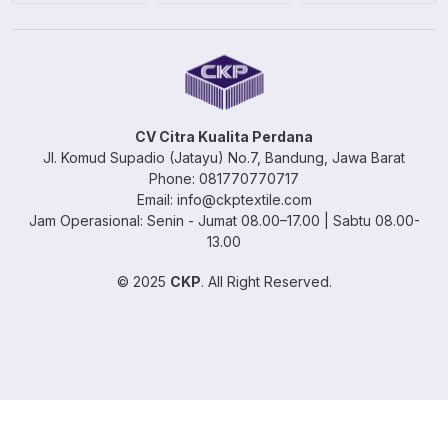
CV Citra Kualita Perdana
Jl. Komud Supadio (Jatayu) No.7, Bandung, Jawa Barat
Phone: 081770770717
Email: info@ckptextile.com
Jam Operasional: Senin - Jumat 08.00–17.00 | Sabtu 08.00-
13.00
© 2025
CKP
. All Right Reserved.