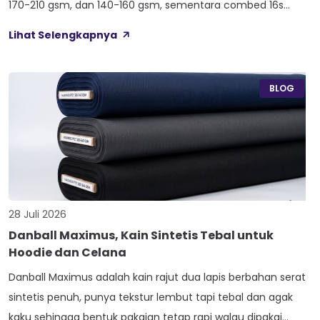
170-210 gsm, dan 140-160 gsm, sementara combed 16s
duduk paling atas di 210-240 gsm. Selisih angka ini yang bikin
Lihat Selengkapnya
satu kaos terasa berat dan kokoh, sedangkan kaos lain
terasa ringan dan menerawang saat dijemur. Banyak pemilik
konveksi baru tertukar […]
BLOG
28 Juli 2026
Danball Maximus, Kain Sintetis Tebal untuk
Hoodie dan Celana
Danball Maximus adalah kain rajut dua lapis berbahan serat
sintetis penuh, punya tekstur lembut tapi tebal dan agak
kaku sehingga bentuk pakaian tetap rapi walau dipakai