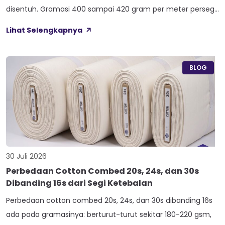
disentuh. Gramasi 400 sampai 420 gram per meter persegi,
ditambah empat perlakuan Cool Touch, Wicking Process,
Lihat Selengkapnya
Anti Bacterial, dan Anti Kusut, membuat kain ini pas untuk
hoodie, sweater, dan celana yang butuh jatuhan tegas.
Nama Atlas boleh jadi belum […]
BLOG
30 Juli 2026
Perbedaan Cotton Combed 20s, 24s, dan 30s
Dibanding 16s dari Segi Ketebalan
Perbedaan cotton combed 20s, 24s, dan 30s dibanding 16s
ada pada gramasinya: berturut-turut sekitar 180-220 gsm,