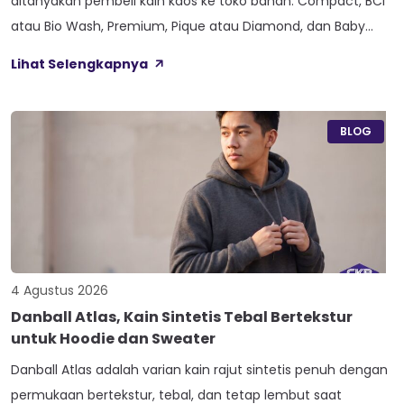
ditanyakan pembeli kain kaos ke toko bahan: Compact, BCI
atau Bio Wash, Premium, Pique atau Diamond, dan Baby
Terry. Kelima varian ini lahir dari beda proses pemintalan
Lihat Selengkapnya
benang atau jenis rajutan, bukan dari angka ketebalan
seperti 20s atau 30s. Paham beda tiap jenis cotton combed
ini bikin […]
BLOG
4 Agustus 2026
Danball Atlas, Kain Sintetis Tebal Bertekstur
untuk Hoodie dan Sweater
Danball Atlas adalah varian kain rajut sintetis penuh dengan
permukaan bertekstur, tebal, dan tetap lembut saat