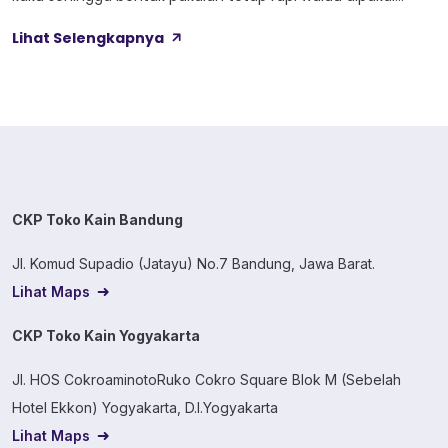
lama. Kain ini dibekali empat perlakuan tambahan sekaligus,
Lihat Selengkapnya
yaitu Cool Touch, Wicking Process, Anti Bacterial, dan Anti
Kusut, jadi bukan cuma soal tampilan luar saja. Sebelum
masuk ke detail […]
CKP Toko Kain Bandung
Jl. Komud Supadio (Jatayu) No.7 Bandung, Jawa Barat.
Lihat Maps
CKP Toko Kain Yogyakarta
Jl. HOS CokroaminotoRuko Cokro Square Blok M (Sebelah
Hotel Ekkon) Yogyakarta, D.I.Yogyakarta
Lihat Maps