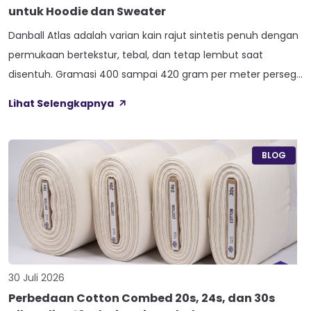
untuk Hoodie dan Sweater
Danball Atlas adalah varian kain rajut sintetis penuh dengan
permukaan bertekstur, tebal, dan tetap lembut saat
disentuh. Gramasi 400 sampai 420 gram per meter persegi,
ditambah empat perlakuan Cool Touch, Wicking Process,
Lihat Selengkapnya
Anti Bacterial, dan Anti Kusut, membuat kain ini pas untuk
hoodie, sweater, dan celana yang butuh jatuhan tegas.
Nama Atlas boleh jadi belum […]
BLOG
30 Juli 2026
Perbedaan Cotton Combed 20s, 24s, dan 30s