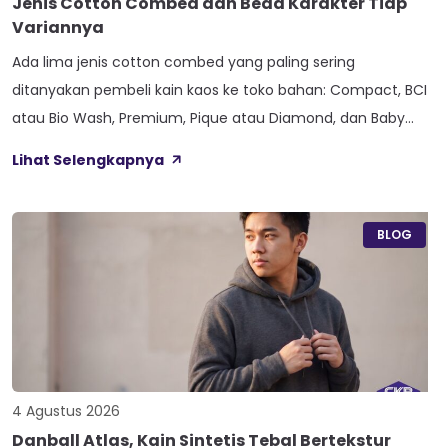
Jenis Cotton Combed dan Beda Karakter Tiap
Variannya
Ada lima jenis cotton combed yang paling sering
ditanyakan pembeli kain kaos ke toko bahan: Compact, BCI
atau Bio Wash, Premium, Pique atau Diamond, dan Baby
Terry. Kelima varian ini lahir dari beda proses pemintalan
Lihat Selengkapnya
benang atau jenis rajutan, bukan dari angka ketebalan
seperti 20s atau 30s. Paham beda tiap jenis cotton combed
ini bikin […]
BLOG
4 Agustus 2026
Danball Atlas, Kain Sintetis Tebal Bertekstur