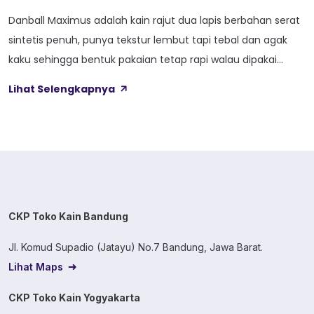
Danball Maximus adalah kain rajut dua lapis berbahan serat
sintetis penuh, punya tekstur lembut tapi tebal dan agak
kaku sehingga bentuk pakaian tetap rapi walau dipakai
lama. Kain ini dibekali empat perlakuan tambahan sekaligus,
Lihat Selengkapnya
yaitu Cool Touch, Wicking Process, Anti Bacterial, dan Anti
Kusut, jadi bukan cuma soal tampilan luar saja. Sebelum
masuk ke detail […]
CKP Toko Kain Bandung
Jl. Komud Supadio (Jatayu) No.7 Bandung, Jawa Barat.
Lihat Maps
CKP Toko Kain Yogyakarta