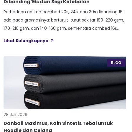
Dibanding 16s dari Segi Ketebalan
Perbedaan cotton combed 20s, 24s, dan 30s dibanding 16s
ada pada gramasinya: berturut-turut sekitar 180-220 gsm,
170-210 gsm, dan 140-160 gsm, sementara combed 16s
duduk paling atas di 210-240 gsm. Selisih angka ini yang bikin
Lihat Selengkapnya
satu kaos terasa berat dan kokoh, sedangkan kaos lain
terasa ringan dan menerawang saat dijemur. Banyak pemilik
konveksi baru tertukar […]
BLOG
28 Juli 2026
Danball Maximus, Kain Sintetis Tebal untuk
Hoodie dan Celana