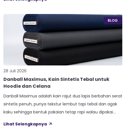
satu kaos terasa berat dan kokoh, sedangkan kaos lain
terasa ringan dan menerawang saat dijemur. Banyak pemilik
konveksi baru tertukar […]
BLOG
28 Juli 2026
Danball Maximus, Kain Sintetis Tebal untuk
Hoodie dan Celana
Danball Maximus adalah kain rajut dua lapis berbahan serat
sintetis penuh, punya tekstur lembut tapi tebal dan agak
kaku sehingga bentuk pakaian tetap rapi walau dipakai
lama. Kain ini dibekali empat perlakuan tambahan sekaligus,
Lihat Selengkapnya
yaitu Cool Touch, Wicking Process, Anti Bacterial, dan Anti