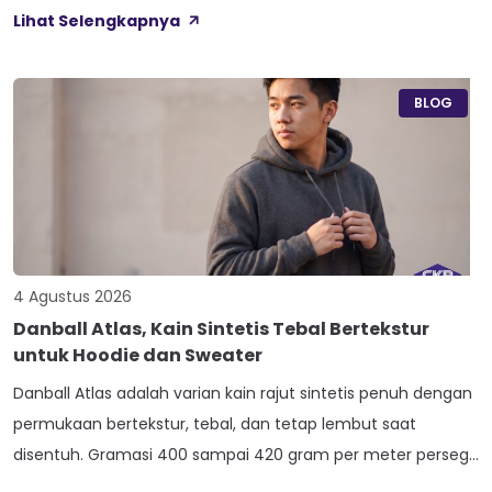
Terry. Kelima varian ini lahir dari beda proses pemintalan
Lihat Selengkapnya
benang atau jenis rajutan, bukan dari angka ketebalan
seperti 20s atau 30s. Paham beda tiap jenis cotton combed
ini bikin […]
BLOG
4 Agustus 2026
Danball Atlas, Kain Sintetis Tebal Bertekstur
untuk Hoodie dan Sweater
Danball Atlas adalah varian kain rajut sintetis penuh dengan
permukaan bertekstur, tebal, dan tetap lembut saat
disentuh. Gramasi 400 sampai 420 gram per meter persegi,
ditambah empat perlakuan Cool Touch, Wicking Process,