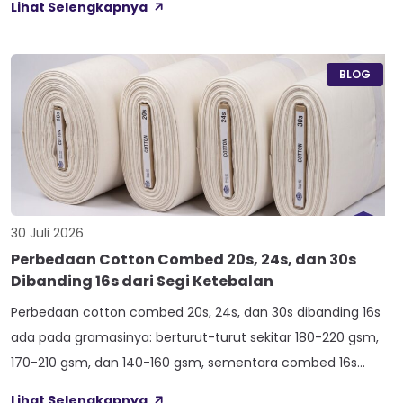
Lihat Selengkapnya
Anti Bacterial, dan Anti Kusut, membuat kain ini pas untuk
hoodie, sweater, dan celana yang butuh jatuhan tegas.
Nama Atlas boleh jadi belum […]
BLOG
30 Juli 2026
Perbedaan Cotton Combed 20s, 24s, dan 30s
Dibanding 16s dari Segi Ketebalan
Perbedaan cotton combed 20s, 24s, dan 30s dibanding 16s
ada pada gramasinya: berturut-turut sekitar 180-220 gsm,
170-210 gsm, dan 140-160 gsm, sementara combed 16s
duduk paling atas di 210-240 gsm. Selisih angka ini yang bikin
Lihat Selengkapnya