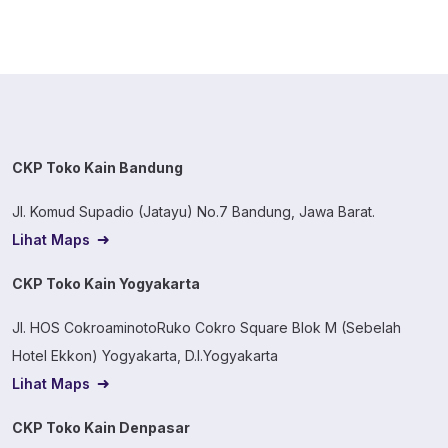
Kusut, jadi bukan cuma soal tampilan luar saja. Sebelum
masuk ke detail […]
CKP Toko Kain Bandung
Jl. Komud Supadio (Jatayu) No.7 Bandung, Jawa Barat.
Lihat Maps
CKP Toko Kain Yogyakarta
Jl. HOS CokroaminotoRuko Cokro Square Blok M (Sebelah
Hotel Ekkon) Yogyakarta, D.I.Yogyakarta
Lihat Maps
CKP Toko Kain Denpasar