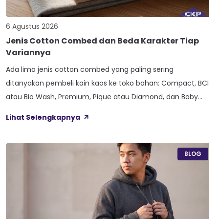
6 Agustus 2026
Jenis Cotton Combed dan Beda Karakter Tiap
Variannya
Ada lima jenis cotton combed yang paling sering
ditanyakan pembeli kain kaos ke toko bahan: Compact, BCI
atau Bio Wash, Premium, Pique atau Diamond, dan Baby
Terry. Kelima varian ini lahir dari beda proses pemintalan
Lihat Selengkapnya
benang atau jenis rajutan, bukan dari angka ketebalan
seperti 20s atau 30s. Paham beda tiap jenis cotton combed
ini bikin […]
BLOG