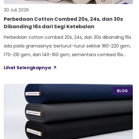
30 Juli 2026
Perbedaan Cotton Combed 20s, 24s, dan 30s
Dibanding 16s dari Segi Ketebalan
Perbedaan cotton combed 20s, 24s, dan 30s dibanding 16s
ada pada gramasinya: berturut-turut sekitar 180-220 gsm,
170-210 gsm, dan 140-160 gsm, sementara combed 16s
duduk paling atas di 210-240 gsm. Selisih angka ini yang bikin
Lihat Selengkapnya
satu kaos terasa berat dan kokoh, sedangkan kaos lain
terasa ringan dan menerawang saat dijemur. Banyak pemilik
konveksi baru tertukar […]
BLOG