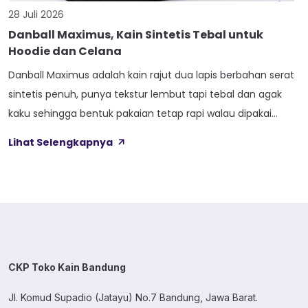
28 Juli 2026
Danball Maximus, Kain Sintetis Tebal untuk
Hoodie dan Celana
Danball Maximus adalah kain rajut dua lapis berbahan serat
sintetis penuh, punya tekstur lembut tapi tebal dan agak
kaku sehingga bentuk pakaian tetap rapi walau dipakai
lama. Kain ini dibekali empat perlakuan tambahan sekaligus,
Lihat Selengkapnya
yaitu Cool Touch, Wicking Process, Anti Bacterial, dan Anti
Kusut, jadi bukan cuma soal tampilan luar saja. Sebelum
masuk ke detail […]
CKP Toko Kain Bandung
Jl. Komud Supadio (Jatayu) No.7 Bandung, Jawa Barat.