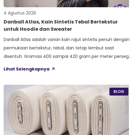
4 Agustus 2026
Danball Atlas, Kain Sintetis Tebal Bertekstur
untuk Hoodie dan Sweater
Danball Atlas adalah varian kain rajut sintetis penuh dengan
permukaan bertekstur, tebal, dan tetap lembut saat
disentuh. Gramasi 400 sampai 420 gram per meter persegi,
ditambah empat perlakuan Cool Touch, Wicking Process,
Lihat Selengkapnya
Anti Bacterial, dan Anti Kusut, membuat kain ini pas untuk
hoodie, sweater, dan celana yang butuh jatuhan tegas.
Nama Atlas boleh jadi belum […]
BLOG