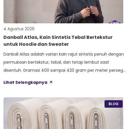
4 Agustus 2026
Danball Atlas, Kain Sintetis Tebal Bertekstur
untuk Hoodie dan Sweater
Danball Atlas adalah varian kain rajut sintetis penuh dengan
permukaan bertekstur, tebal, dan tetap lembut saat
disentuh. Gramasi 400 sampai 420 gram per meter persegi,
ditambah empat perlakuan Cool Touch, Wicking Process,
Lihat Selengkapnya
Anti Bacterial, dan Anti Kusut, membuat kain ini pas untuk
hoodie, sweater, dan celana yang butuh jatuhan tegas.
Nama Atlas boleh jadi belum […]
BLOG