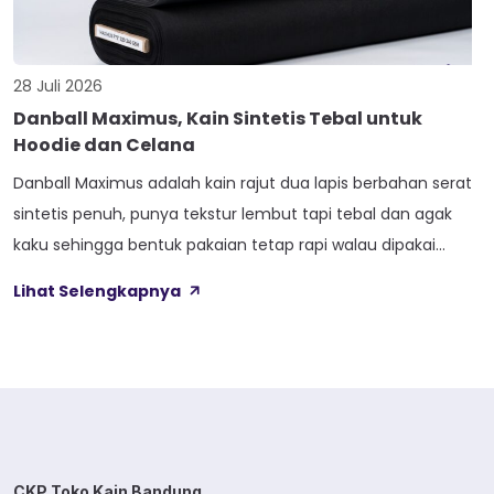
28 Juli 2026
Danball Maximus, Kain Sintetis Tebal untuk
Hoodie dan Celana
Danball Maximus adalah kain rajut dua lapis berbahan serat
sintetis penuh, punya tekstur lembut tapi tebal dan agak
kaku sehingga bentuk pakaian tetap rapi walau dipakai
lama. Kain ini dibekali empat perlakuan tambahan sekaligus,
Lihat Selengkapnya
yaitu Cool Touch, Wicking Process, Anti Bacterial, dan Anti
Kusut, jadi bukan cuma soal tampilan luar saja. Sebelum
masuk ke detail […]
CKP Toko Kain Bandung