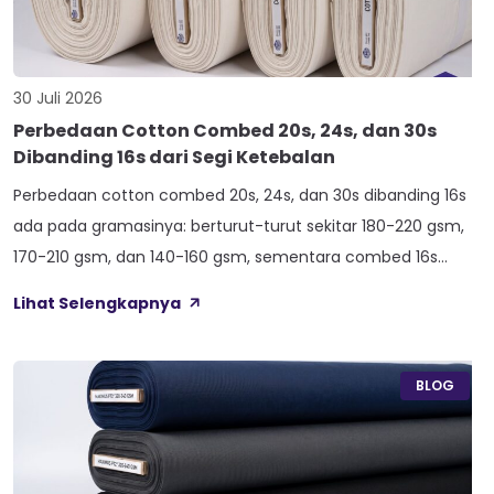
30 Juli 2026
Perbedaan Cotton Combed 20s, 24s, dan 30s
Dibanding 16s dari Segi Ketebalan
Perbedaan cotton combed 20s, 24s, dan 30s dibanding 16s
ada pada gramasinya: berturut-turut sekitar 180-220 gsm,
170-210 gsm, dan 140-160 gsm, sementara combed 16s
duduk paling atas di 210-240 gsm. Selisih angka ini yang bikin
Lihat Selengkapnya
satu kaos terasa berat dan kokoh, sedangkan kaos lain
terasa ringan dan menerawang saat dijemur. Banyak pemilik
konveksi baru tertukar […]
BLOG