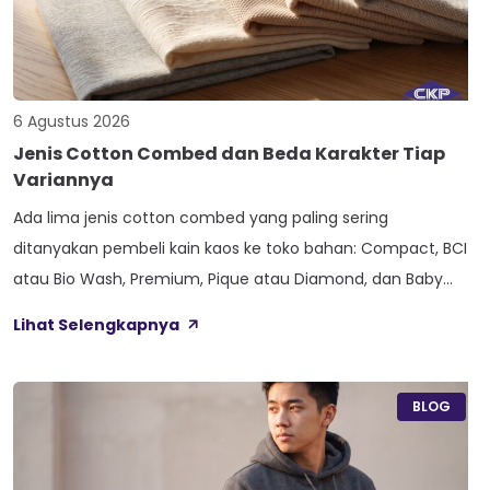
6 Agustus 2026
Jenis Cotton Combed dan Beda Karakter Tiap
Variannya
Ada lima jenis cotton combed yang paling sering
ditanyakan pembeli kain kaos ke toko bahan: Compact, BCI
atau Bio Wash, Premium, Pique atau Diamond, dan Baby
Terry. Kelima varian ini lahir dari beda proses pemintalan
Lihat Selengkapnya
benang atau jenis rajutan, bukan dari angka ketebalan
seperti 20s atau 30s. Paham beda tiap jenis cotton combed
ini bikin […]
BLOG