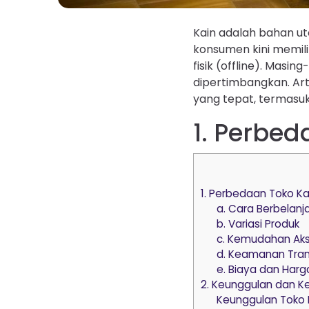
Kain adalah bahan uta
konsumen kini memili
fisik (offline). Masi
dipertimbangkan. Art
yang tepat, termasuk
1. Perbed
1. Perbedaan Toko Kai
a. Cara Berbelanj
b. Variasi Produk
c. Kemudahan Ak
d. Keamanan Tran
e. Biaya dan Harg
2. Keunggulan dan Ke
Keunggulan Toko K