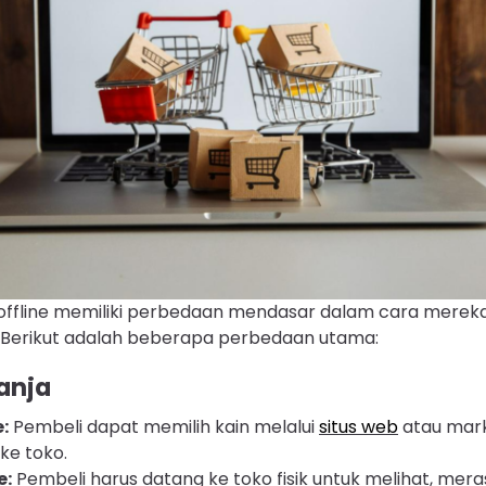
 offline memiliki perbedaan mendasar dalam cara merek
 Berikut adalah beberapa perbedaan utama:
anja
:
Pembeli dapat memilih kain melalui
situs web
atau mark
ke toko.
e:
Pembeli harus datang ke toko fisik untuk melihat, mer