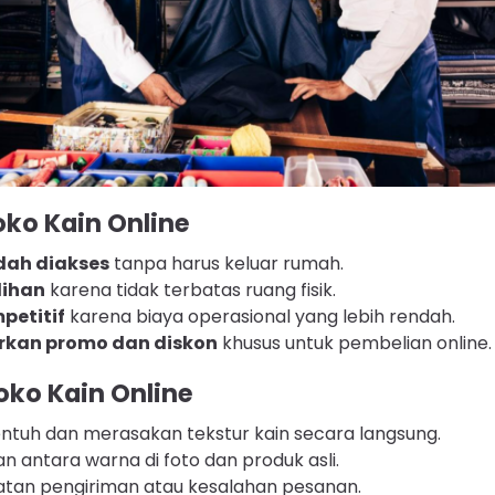
ko Kain Online
dah diakses
tanpa harus keluar rumah.
lihan
karena tidak terbatas ruang fisik.
petitif
karena biaya operasional yang lebih rendah.
rkan promo dan diskon
khusus untuk pembelian online.
ko Kain Online
ntuh dan merasakan tekstur kain secara langsung.
n antara warna di foto dan produk asli.
atan pengiriman atau kesalahan pesanan.