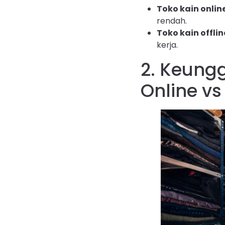
Toko kain online
rendah.
Toko kain offlin
kerja.
2. Keung
Online vs 