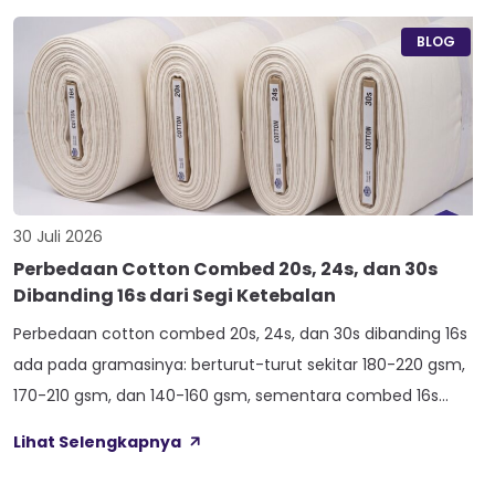
hoodie, sweater, dan celana yang butuh jatuhan tegas.
Nama Atlas boleh jadi belum […]
BLOG
30 Juli 2026
Perbedaan Cotton Combed 20s, 24s, dan 30s
Dibanding 16s dari Segi Ketebalan
Perbedaan cotton combed 20s, 24s, dan 30s dibanding 16s
ada pada gramasinya: berturut-turut sekitar 180-220 gsm,
170-210 gsm, dan 140-160 gsm, sementara combed 16s
duduk paling atas di 210-240 gsm. Selisih angka ini yang bikin
Lihat Selengkapnya
satu kaos terasa berat dan kokoh, sedangkan kaos lain
terasa ringan dan menerawang saat dijemur. Banyak pemilik