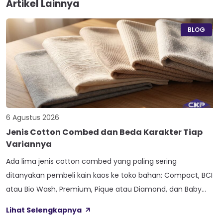
Artikel Lainnya
BLOG
6 Agustus 2026
Jenis Cotton Combed dan Beda Karakter Tiap
Variannya
Ada lima jenis cotton combed yang paling sering
ditanyakan pembeli kain kaos ke toko bahan: Compact, BCI
atau Bio Wash, Premium, Pique atau Diamond, dan Baby
Terry. Kelima varian ini lahir dari beda proses pemintalan
Lihat Selengkapnya
benang atau jenis rajutan, bukan dari angka ketebalan