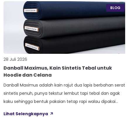
konveksi baru tertukar […]
BLOG
28 Juli 2026
Danball Maximus, Kain Sintetis Tebal untuk
Hoodie dan Celana
Danball Maximus adalah kain rajut dua lapis berbahan serat
sintetis penuh, punya tekstur lembut tapi tebal dan agak
kaku sehingga bentuk pakaian tetap rapi walau dipakai
lama. Kain ini dibekali empat perlakuan tambahan sekaligus,
Lihat Selengkapnya
yaitu Cool Touch, Wicking Process, Anti Bacterial, dan Anti
Kusut, jadi bukan cuma soal tampilan luar saja. Sebelum