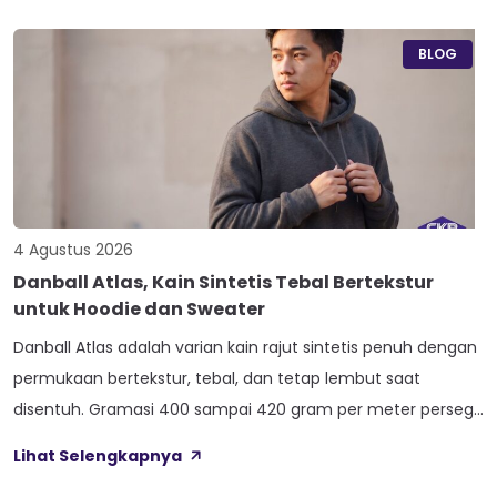
seperti 20s atau 30s. Paham beda tiap jenis cotton combed
ini bikin […]
BLOG
4 Agustus 2026
Danball Atlas, Kain Sintetis Tebal Bertekstur
untuk Hoodie dan Sweater
Danball Atlas adalah varian kain rajut sintetis penuh dengan
permukaan bertekstur, tebal, dan tetap lembut saat
disentuh. Gramasi 400 sampai 420 gram per meter persegi,
ditambah empat perlakuan Cool Touch, Wicking Process,
Lihat Selengkapnya
Anti Bacterial, dan Anti Kusut, membuat kain ini pas untuk