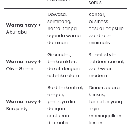
serius
Dewasa,
Kantor,
seimbang,
business
Warna navy
+
netral tanpa
casual, capsule
Abu-abu
agenda warna
wardrobe
dominan
minimalis
Grounded,
Street style,
Warna navy
+
berkarakter,
outdoor casual,
Olive Green
dekat dengan
workwear
estetika alam
modern
Bold terkontrol,
Dinner, acara
elegan,
khusus,
Warna navy
+
percaya diri
tampilan yang
Burgundy
dengan
ingin
sentuhan
meninggalkan
dramatis
kesan