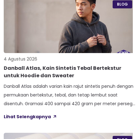
ini bikin […]
BLOG
4 Agustus 2026
Danball Atlas, Kain Sintetis Tebal Bertekstur
untuk Hoodie dan Sweater
Danball Atlas adalah varian kain rajut sintetis penuh dengan
permukaan bertekstur, tebal, dan tetap lembut saat
disentuh. Gramasi 400 sampai 420 gram per meter persegi,
ditambah empat perlakuan Cool Touch, Wicking Process,
Lihat Selengkapnya
Anti Bacterial, dan Anti Kusut, membuat kain ini pas untuk
hoodie, sweater, dan celana yang butuh jatuhan tegas.
Nama Atlas boleh jadi belum […]