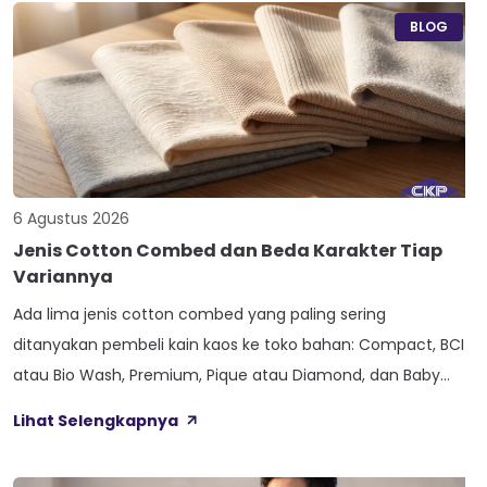
BLOG
6 Agustus 2026
Jenis Cotton Combed dan Beda Karakter Tiap
Variannya
Ada lima jenis cotton combed yang paling sering
ditanyakan pembeli kain kaos ke toko bahan: Compact, BCI
atau Bio Wash, Premium, Pique atau Diamond, dan Baby
Terry. Kelima varian ini lahir dari beda proses pemintalan
Lihat Selengkapnya
benang atau jenis rajutan, bukan dari angka ketebalan
seperti 20s atau 30s. Paham beda tiap jenis cotton combed