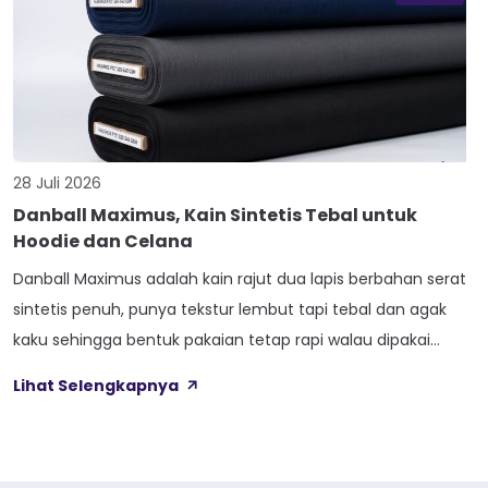
28 Juli 2026
Danball Maximus, Kain Sintetis Tebal untuk
Hoodie dan Celana
Danball Maximus adalah kain rajut dua lapis berbahan serat
sintetis penuh, punya tekstur lembut tapi tebal dan agak
kaku sehingga bentuk pakaian tetap rapi walau dipakai
lama. Kain ini dibekali empat perlakuan tambahan sekaligus,
Lihat Selengkapnya
yaitu Cool Touch, Wicking Process, Anti Bacterial, dan Anti
Kusut, jadi bukan cuma soal tampilan luar saja. Sebelum
masuk ke detail […]