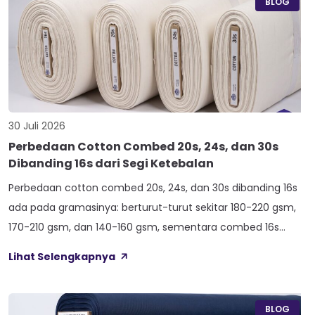
BLOG
30 Juli 2026
Perbedaan Cotton Combed 20s, 24s, dan 30s
Dibanding 16s dari Segi Ketebalan
Perbedaan cotton combed 20s, 24s, dan 30s dibanding 16s
ada pada gramasinya: berturut-turut sekitar 180-220 gsm,
170-210 gsm, dan 140-160 gsm, sementara combed 16s
duduk paling atas di 210-240 gsm. Selisih angka ini yang bikin
Lihat Selengkapnya
satu kaos terasa berat dan kokoh, sedangkan kaos lain
terasa ringan dan menerawang saat dijemur. Banyak pemilik
konveksi baru tertukar […]
BLOG