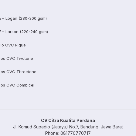
E – Logan (280-300 gsm)
E – Larson (220-240 gsm)
lo CVC Pique
aos CVC Twotone
aos CVC Threetone
aos CVC Combicel
CV Citra Kualita Perdana
Jl. Komud Supadio (Jatayu) No.7, Bandung, Jawa Barat
Phone: 081770770717