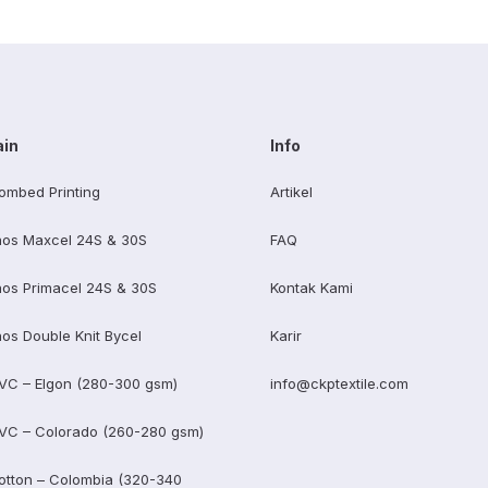
ain
Info
ombed Printing
Artikel
os Maxcel 24S & 30S
FAQ
os Primacel 24S & 30S
Kontak Kami
os Double Knit Bycel
Karir
VC – Elgon (280-300 gsm)
info@ckptextile.com
VC – Colorado (260-280 gsm)
otton – Colombia (320-340