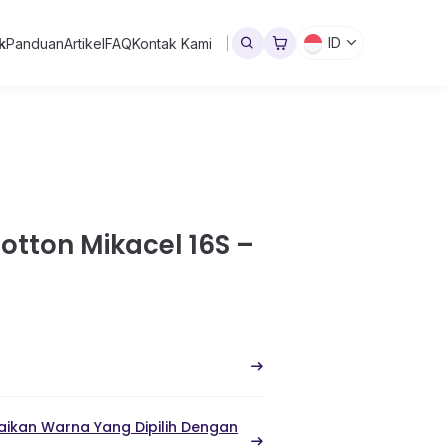
ID
k
Panduan
Artikel
FAQ
Kontak Kami
tton Mikacel 16S –
ikan Warna Yang Dipilih Dengan