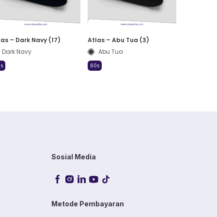
las – Dark Navy (17)
Atlas – Abu Tua (3)
Dark Navy
Abu Tua
s
60s
Sosial Media
Metode Pembayaran