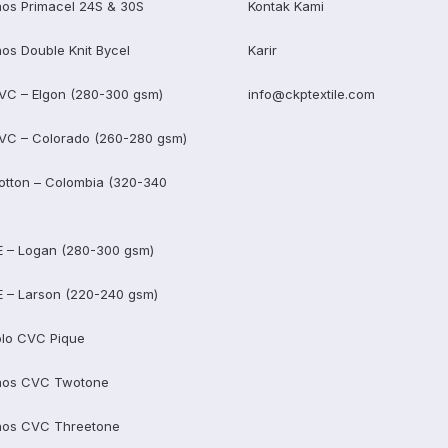
os Primacel 24S & 30S
Kontak Kami
os Double Knit Bycel
Karir
VC – Elgon (280-300 gsm)
info@ckptextile.com
VC – Colorado (260-280 gsm)
otton – Colombia (320-340
E – Logan (280-300 gsm)
E – Larson (220-240 gsm)
lo CVC Pique
aos CVC Twotone
aos CVC Threetone