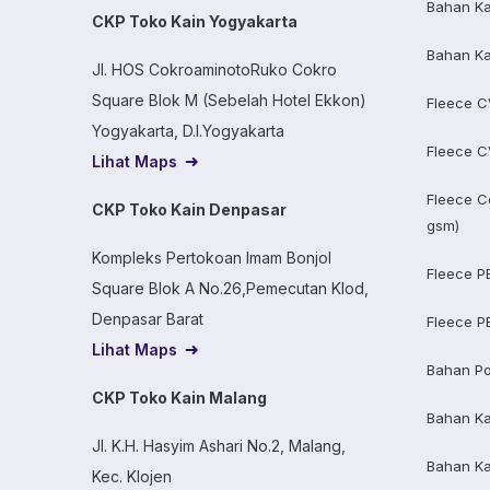
Bahan Ka
CKP Toko Kain Yogyakarta
Bahan Ka
Jl. HOS CokroaminotoRuko Cokro
Square Blok M (Sebelah Hotel Ekkon)
Fleece C
Yogyakarta, D.I.Yogyakarta
Fleece C
Lihat Maps
Fleece C
CKP Toko Kain Denpasar
gsm)
Kompleks Pertokoan Imam Bonjol
Fleece P
Square Blok A No.26,Pemecutan Klod,
Denpasar Barat
Fleece P
Lihat Maps
Bahan Po
CKP Toko Kain Malang
Bahan K
Jl. K.H. Hasyim Ashari No.2, Malang,
Bahan K
Kec. Klojen