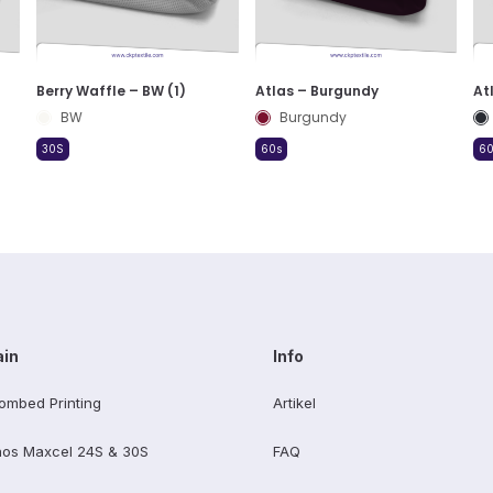
Berry Waffle – BW (1)
Atlas – Burgundy
At
BW
Burgundy
30S
60s
60
ain
Info
ombed Printing
Artikel
os Maxcel 24S & 30S
FAQ