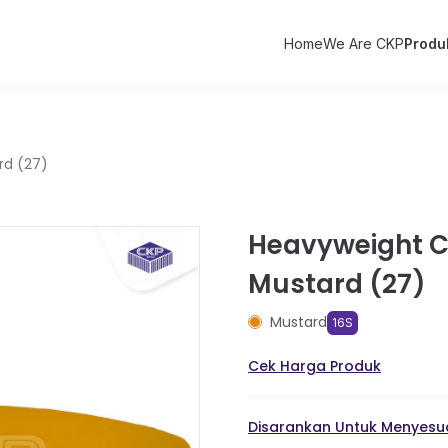
Home
We Are CKP
Produ
rd (27)
Heavyweight Co
Mustard (27)
Mustard
16S
Cek Harga Produk
Disarankan Untuk Menyesua