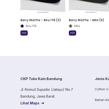
Berry Waffle – Biru ITB (3)
Berry Waffle – Milo (5)
Biru ITB
Milo
30S
30S
CKP Toko Kain Bandung
Jenis K
Cotton C
Jl. Komud Supadio (Jatayu) No.7
Bandung, Jawa Barat.
Bahan Ka
Lihat Maps