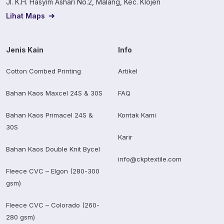
Jl. K.H. Hasyim Ashari No.2, Malang, Kec. Klojen
Lihat Maps
Jenis Kain
Info
Cotton Combed Printing
Artikel
Bahan Kaos Maxcel 24S & 30S
FAQ
Bahan Kaos Primacel 24S &
Kontak Kami
30S
Karir
Bahan Kaos Double Knit Bycel
info@ckptextile.com
Fleece CVC – Elgon (280-300
gsm)
Fleece CVC – Colorado (260-
280 gsm)