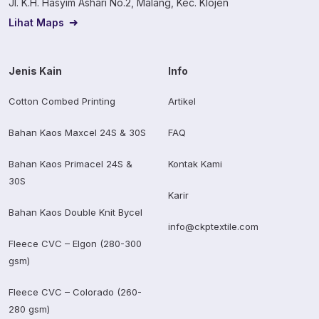
Jl. K.H. Hasyim Ashari No.2, Malang, Kec. Klojen
Lihat Maps
Jenis Kain
Info
Cotton Combed Printing
Artikel
Bahan Kaos Maxcel 24S & 30S
FAQ
Bahan Kaos Primacel 24S &
Kontak Kami
30S
Karir
Bahan Kaos Double Knit Bycel
info@ckptextile.com
Fleece CVC – Elgon (280-300
gsm)
Fleece CVC – Colorado (260-
280 gsm)