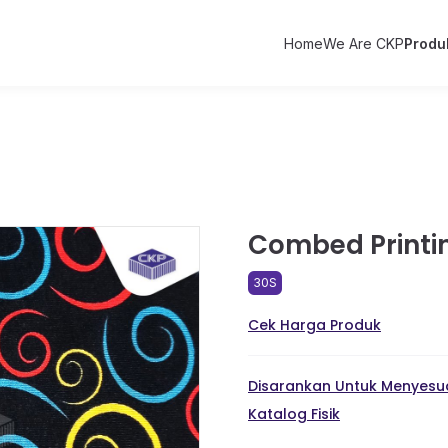
Home
We Are CKP
Produ
Combed Printin
30S
Cek Harga Produk
Disarankan Untuk Menyesua
Katalog Fisik