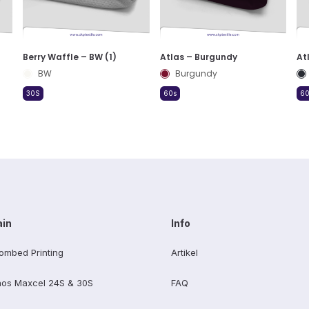
Berry Waffle – BW (1)
Atlas – Burgundy
At
BW
Burgundy
30S
60s
60
ain
Info
ombed Printing
Artikel
os Maxcel 24S & 30S
FAQ