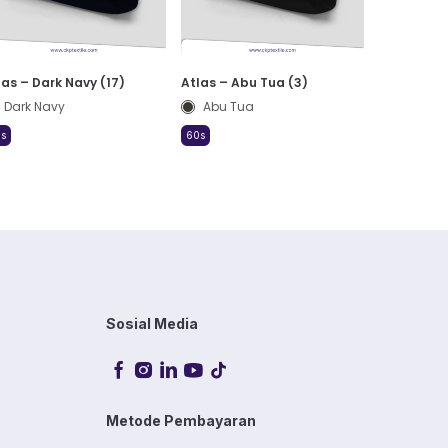
las – Dark Navy (17)
Atlas – Abu Tua (3)
Dark Navy
Abu Tua
s
60s
Sosial Media
Metode Pembayaran