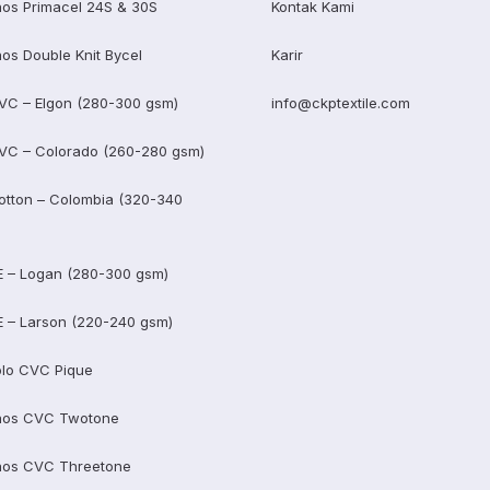
os Primacel 24S & 30S
Kontak Kami
os Double Knit Bycel
Karir
VC – Elgon (280-300 gsm)
info@ckptextile.com
VC – Colorado (260-280 gsm)
otton – Colombia (320-340
E – Logan (280-300 gsm)
E – Larson (220-240 gsm)
lo CVC Pique
aos CVC Twotone
aos CVC Threetone