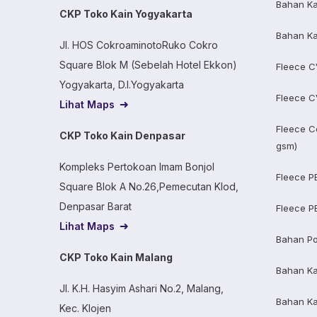
Bahan Ka
CKP Toko Kain Yogyakarta
Bahan Ka
Jl. HOS CokroaminotoRuko Cokro
Square Blok M (Sebelah Hotel Ekkon)
Fleece C
Yogyakarta, D.I.Yogyakarta
Fleece C
Lihat Maps
Fleece C
CKP Toko Kain Denpasar
gsm)
Kompleks Pertokoan Imam Bonjol
Fleece P
Square Blok A No.26,Pemecutan Klod,
Denpasar Barat
Fleece P
Lihat Maps
Bahan Po
CKP Toko Kain Malang
Bahan K
Jl. K.H. Hasyim Ashari No.2, Malang,
Bahan K
Kec. Klojen