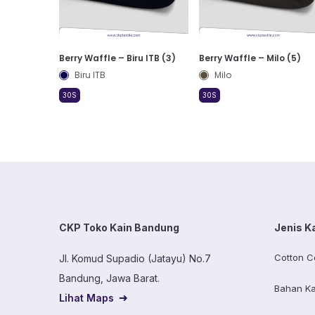
Berry Waffle – Biru ITB (3)
Berry Waffle – Milo (5)
Biru ITB
Milo
30S
30S
CKP Toko Kain Bandung
Jenis K
Cotton C
Jl. Komud Supadio (Jatayu) No.7
Bandung, Jawa Barat.
Bahan Ka
Lihat Maps