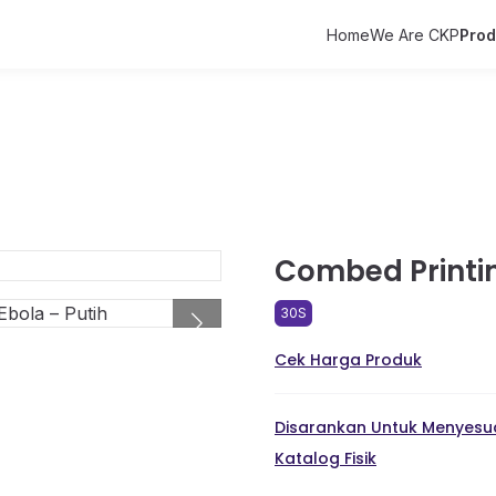
Home
We Are CKP
Pro
Combed Printin
30S
Cek Harga Produk
Disarankan Untuk Menyesua
Katalog Fisik