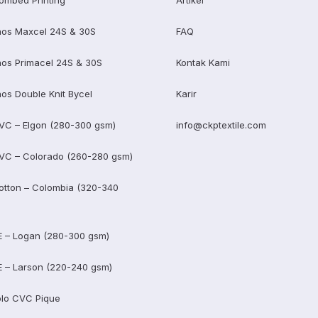
ombed Printing
Artikel
os Maxcel 24S & 30S
FAQ
os Primacel 24S & 30S
Kontak Kami
os Double Knit Bycel
Karir
VC – Elgon (280-300 gsm)
info@ckptextile.com
VC – Colorado (260-280 gsm)
otton – Colombia (320-340
E – Logan (280-300 gsm)
E – Larson (220-240 gsm)
lo CVC Pique