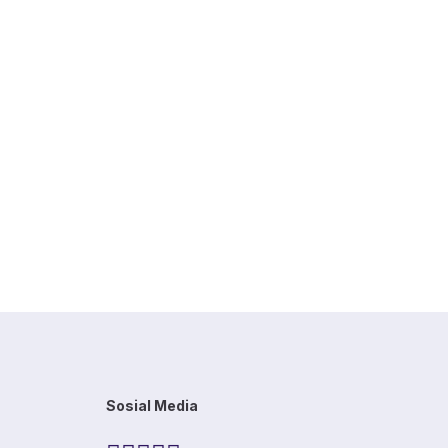
Berry Waffle 
Milo
30S
Sosial Media