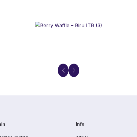
ain
Info