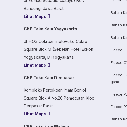
Cotton C
Jl. Komud Supadio (Jatayu) No.7
Bandung, Jawa Barat.
Bahan Ka
Lihat Maps
Bahan Ka
CKP Toko Kain Yogyakarta
Bahan Ka
Jl. HOS CokroaminotoRuko Cokro
Square Blok M (Sebelah Hotel Ekkon)
Fleece C
Yogyakarta, D.I.Yogyakarta
Fleece C
Lihat Maps
Fleece C
CKP Toko Kain Denpasar
gsm)
Kompleks Pertokoan Imam Bonjol
Fleece P
Square Blok A No.26,Pemecutan Klod,
Denpasar Barat
Fleece P
Lihat Maps
Bahan Po
CKP Toko Kain Malang