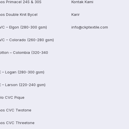
os Primacel 24S & 30S
Kontak Kami
os Double Knit Bycel
Karir
VC – Elgon (280-300 gsm)
info@ckptextile.com
VC – Colorado (260-280 gsm)
otton – Colombia (320-340
E – Logan (280-300 gsm)
E – Larson (220-240 gsm)
lo CVC Pique
aos CVC Twotone
aos CVC Threetone