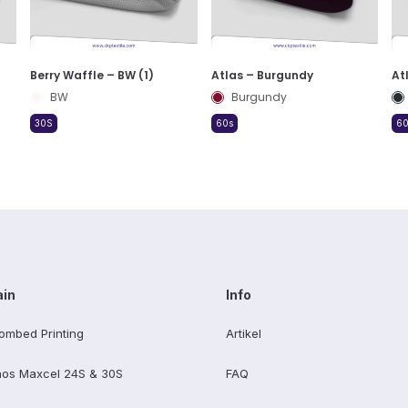
Berry Waffle – BW (1)
Atlas – Burgundy
At
BW
Burgundy
30S
60s
60
ain
Info
ombed Printing
Artikel
os Maxcel 24S & 30S
FAQ