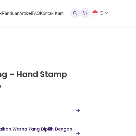
ID
k
Panduan
Artikel
FAQ
Kontak Kami
ng – Hand Stamp
e
ikan Warna Yang Dipilih Dengan