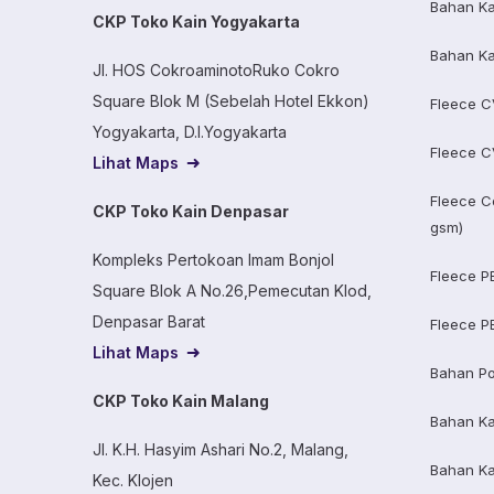
Bahan Ka
CKP Toko Kain Yogyakarta
Bahan Ka
Jl. HOS CokroaminotoRuko Cokro
Square Blok M (Sebelah Hotel Ekkon)
Fleece C
Yogyakarta, D.I.Yogyakarta
Fleece C
Lihat Maps
Fleece C
CKP Toko Kain Denpasar
gsm)
Kompleks Pertokoan Imam Bonjol
Fleece P
Square Blok A No.26,Pemecutan Klod,
Denpasar Barat
Fleece P
Lihat Maps
Bahan Po
CKP Toko Kain Malang
Bahan K
Jl. K.H. Hasyim Ashari No.2, Malang,
Bahan K
Kec. Klojen