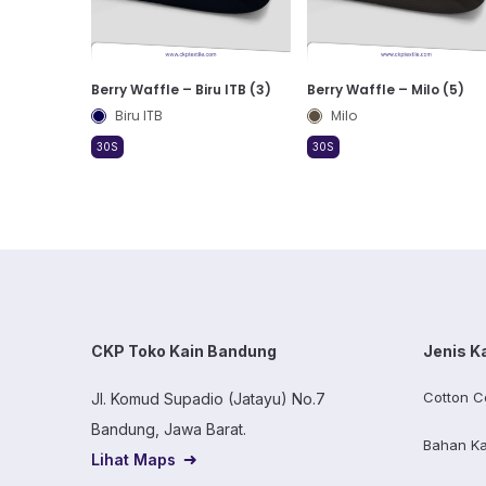
Berry Waffle – Biru ITB (3)
Berry Waffle – Milo (5)
Biru ITB
Milo
30S
30S
CKP Toko Kain Bandung
Jenis K
Cotton C
Jl. Komud Supadio (Jatayu) No.7
Bandung, Jawa Barat.
Bahan Ka
Lihat Maps