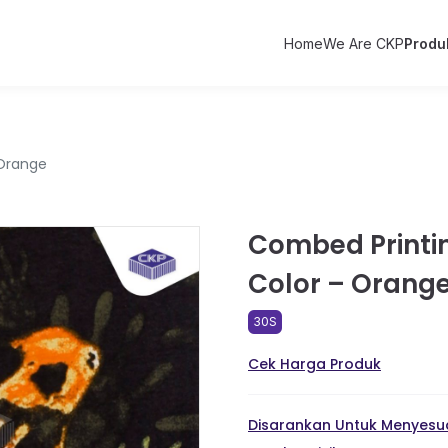
Home
We Are CKP
Produ
 Orange
Combed Printi
Color – Orang
30S
Cek Harga Produk
Disarankan Untuk Menyesua