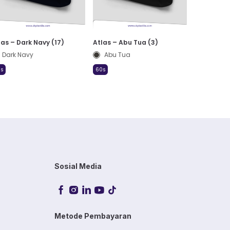
las – Dark Navy (17)
Atlas – Abu Tua (3)
Dark Navy
Abu Tua
s
60s
Sosial Media
Metode Pembayaran