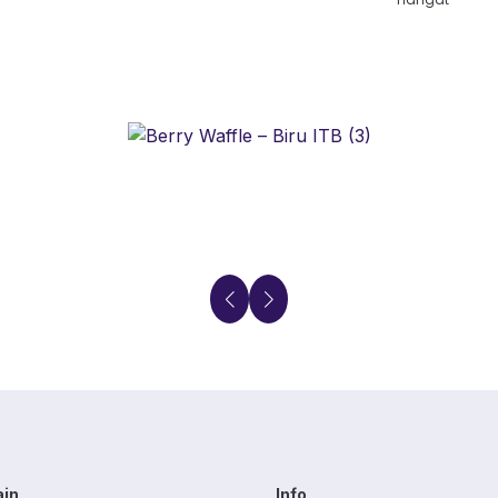
ain
Info