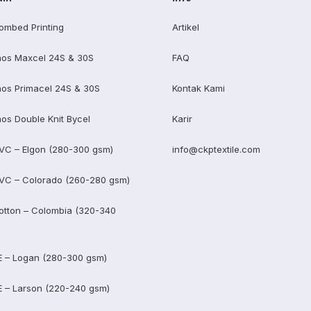
ombed Printing
Artikel
os Maxcel 24S & 30S
FAQ
os Primacel 24S & 30S
Kontak Kami
os Double Knit Bycel
Karir
VC – Elgon (280-300 gsm)
info@ckptextile.com
VC – Colorado (260-280 gsm)
otton – Colombia (320-340
E – Logan (280-300 gsm)
E – Larson (220-240 gsm)