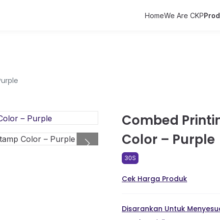
Home
We Are CKP
Pro
urple
Combed Printi
Color – Purple
30S
Cek Harga Produk
Disarankan Untuk Menyesua