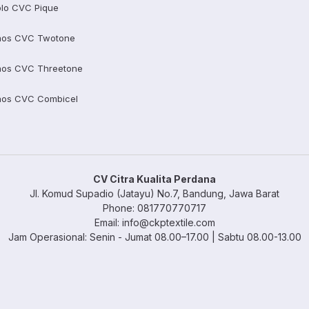
lo CVC Pique
aos CVC Twotone
aos CVC Threetone
aos CVC Combicel
CV Citra Kualita Perdana
Jl. Komud Supadio (Jatayu) No.7, Bandung, Jawa Barat
Phone: 081770770717
Email: info@ckptextile.com
Jam Operasional: Senin - Jumat 08.00–17.00 | Sabtu 08.00-13.00