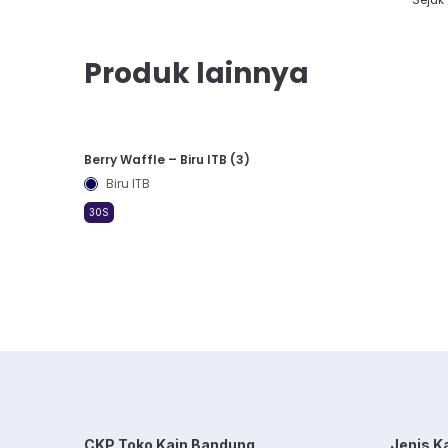
Produk lainnya
Berry Waffle – Biru ITB (3)
Biru ITB
30S
CKP Toko Kain Bandung
Jenis K