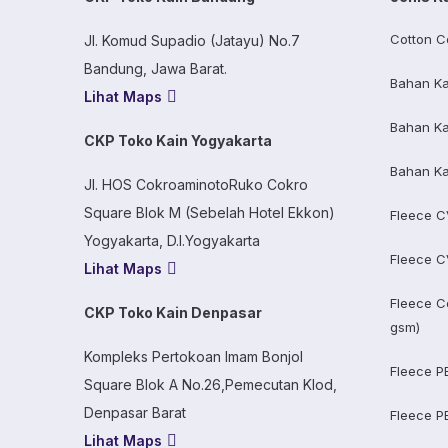
Cotton C
Jl. Komud Supadio (Jatayu) No.7
Bandung, Jawa Barat.
Bahan Ka
Lihat Maps
Bahan Ka
CKP Toko Kain Yogyakarta
Bahan Ka
Jl. HOS CokroaminotoRuko Cokro
Square Blok M (Sebelah Hotel Ekkon)
Fleece C
Yogyakarta, D.I.Yogyakarta
Fleece C
Lihat Maps
Fleece C
CKP Toko Kain Denpasar
gsm)
Kompleks Pertokoan Imam Bonjol
Fleece P
Square Blok A No.26,Pemecutan Klod,
Denpasar Barat
Fleece P
Lihat Maps