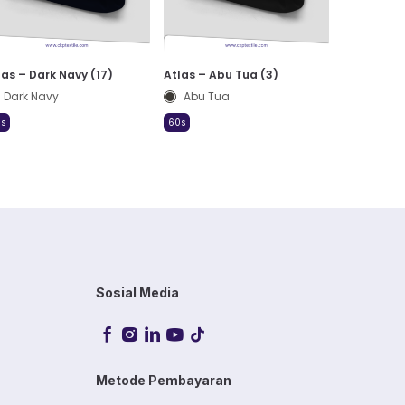
las – Dark Navy (17)
Atlas – Abu Tua (3)
Dark Navy
Abu Tua
s
60s
Sosial Media
Metode Pembayaran