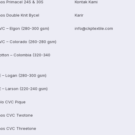
os Primacel 24S & 30S
Kontak Kami
os Double Knit Bycel
Karir
VC – Elgon (280-300 gsm)
info@ckptextile.com
VC – Colorado (260-280 gsm)
otton – Colombia (320-340
E – Logan (280-300 gsm)
E – Larson (220-240 gsm)
lo CVC Pique
aos CVC Twotone
aos CVC Threetone