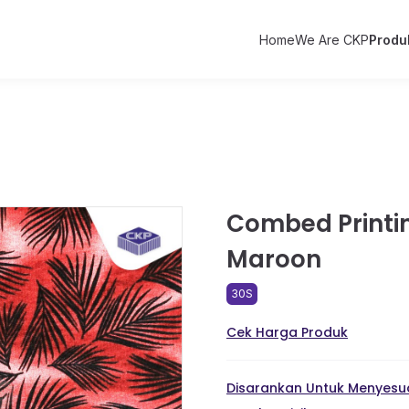
Home
We Are CKP
Produ
Combed Printin
Maroon
30S
Cek Harga Produk
Disarankan Untuk Menyesua