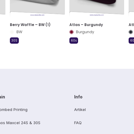
Berry Waffle – BW (1)
Atlas – Burgundy
At
BW
Burgundy
30S
60s
60
ain
Info
ombed Printing
Artikel
os Maxcel 24S & 30S
FAQ