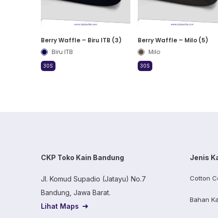
Berry Waffle – Biru ITB (3)
Berry Waffle – Milo (5)
Biru ITB
Milo
30S
30S
CKP Toko Kain Bandung
Jenis K
Cotton C
Jl. Komud Supadio (Jatayu) No.7
Bandung, Jawa Barat.
Bahan Ka
Lihat Maps