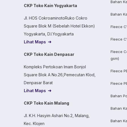
Bahan Ka
CKP Toko Kain Yogyakarta
Bahan Ka
Jl. HOS CokroaminotoRuko Cokro
Square Blok M (Sebelah Hotel Ekkon)
Fleece C
Yogyakarta, D.I.Yogyakarta
Fleece C
Lihat Maps
Fleece C
CKP Toko Kain Denpasar
gsm)
Kompleks Pertokoan Imam Bonjol
Fleece P
Square Blok A No.26,Pemecutan Klod,
Denpasar Barat
Fleece P
Lihat Maps
Bahan Po
CKP Toko Kain Malang
Bahan K
Jl. K.H. Hasyim Ashari No.2, Malang,
Bahan K
Kec. Klojen