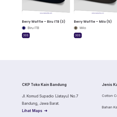
Berry Waffle – Biru ITB (3)
Berry Waffle – Milo (5)
Biru ITB
Milo
30S
30S
CKP Toko Kain Bandung
Jenis K
Cotton C
Jl. Komud Supadio (Jatayu) No.7
Bandung, Jawa Barat.
Bahan Ka
Lihat Maps