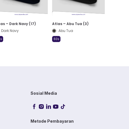
las – Dark Navy (17)
Atlas – Abu Tua (3)
Dark Navy
Abu Tua
s
60s
Sosial Media
Metode Pembayaran