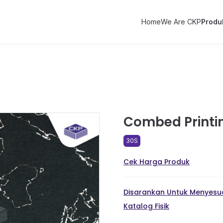
Home
We Are CKP
Produ
Combed Printi
30S
Cek Harga Produk
Disarankan Untuk Menyesua
Katalog Fisik