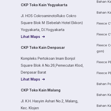
Bahan Ka
CKP Toko Kain Yogyakarta
Bahan Ka
Jl. HOS CokroaminotoRuko Cokro
Square Blok M (Sebelah Hotel Ekkon)
Fleece C
Yogyakarta, D.I.Yogyakarta
Fleece C
Lihat Maps
Fleece C
CKP Toko Kain Denpasar
gsm)
Kompleks Pertokoan Imam Bonjol
Fleece P
Square Blok A No.26,Pemecutan Klod,
Denpasar Barat
Fleece P
Lihat Maps
Bahan Po
CKP Toko Kain Malang
Bahan K
Jl. K.H. Hasyim Ashari No.2, Malang,
Bahan K
Kec. Klojen