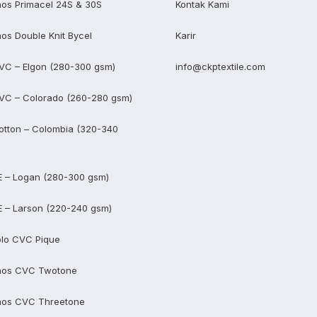
os Primacel 24S & 30S
Kontak Kami
os Double Knit Bycel
Karir
VC – Elgon (280-300 gsm)
info@ckptextile.com
VC – Colorado (260-280 gsm)
otton – Colombia (320-340
E – Logan (280-300 gsm)
E – Larson (220-240 gsm)
lo CVC Pique
aos CVC Twotone
aos CVC Threetone