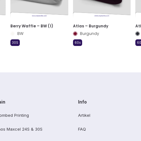
Berry Waffle – BW (1)
Atlas – Burgundy
At
BW
Burgundy
30S
60s
60
ain
Info
ombed Printing
Artikel
os Maxcel 24S & 30S
FAQ