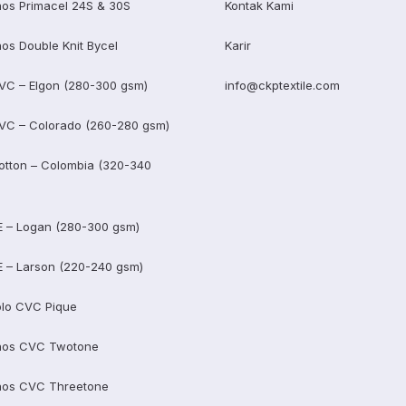
os Primacel 24S & 30S
Kontak Kami
os Double Knit Bycel
Karir
VC – Elgon (280-300 gsm)
info@ckptextile.com
VC – Colorado (260-280 gsm)
otton – Colombia (320-340
E – Logan (280-300 gsm)
E – Larson (220-240 gsm)
lo CVC Pique
aos CVC Twotone
aos CVC Threetone