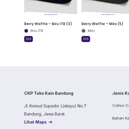
Berry Waffle – Biru ITB (3)
Berry Waffle – Milo (5)
Biru ITB
Milo
30S
30S
CKP Toko Kain Bandung
Jenis K
Cotton C
Jl. Komud Supadio (Jatayu) No.7
Bandung, Jawa Barat.
Bahan Ka
Lihat Maps