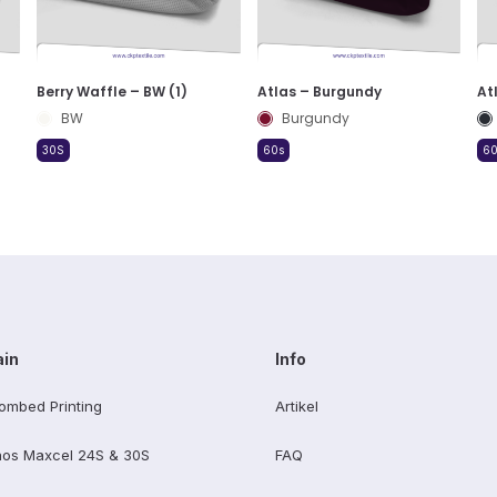
Berry Waffle – BW (1)
Atlas – Burgundy
At
BW
Burgundy
30S
60s
60
ain
Info
ombed Printing
Artikel
os Maxcel 24S & 30S
FAQ