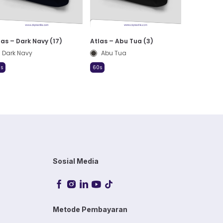
las – Dark Navy (17)
Atlas – Abu Tua (3)
Dark Navy
Abu Tua
s
60s
Sosial Media
Metode Pembayaran