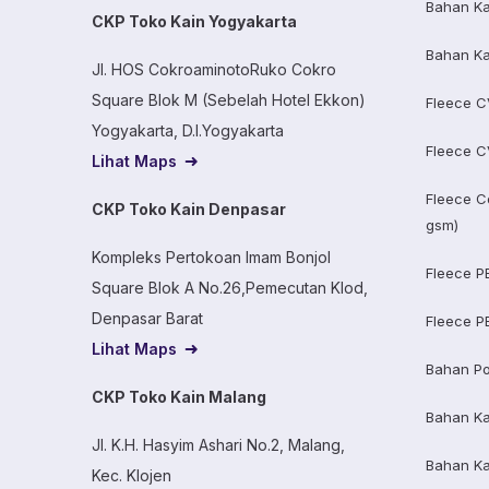
Bahan Ka
CKP Toko Kain Yogyakarta
Bahan Ka
Jl. HOS CokroaminotoRuko Cokro
Square Blok M (Sebelah Hotel Ekkon)
Fleece C
Yogyakarta, D.I.Yogyakarta
Fleece C
Lihat Maps
Fleece C
CKP Toko Kain Denpasar
gsm)
Kompleks Pertokoan Imam Bonjol
Fleece P
Square Blok A No.26,Pemecutan Klod,
Denpasar Barat
Fleece P
Lihat Maps
Bahan Po
CKP Toko Kain Malang
Bahan K
Jl. K.H. Hasyim Ashari No.2, Malang,
Bahan K
Kec. Klojen