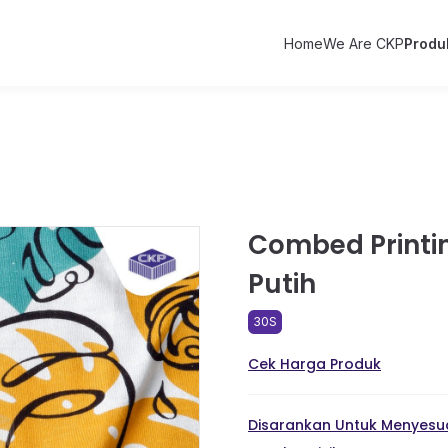
Home
We Are CKP
Produ
Combed Printin
Putih
30S
Cek Harga Produk
Disarankan Untuk Menyesua