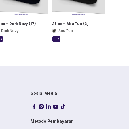
las – Dark Navy (17)
Atlas – Abu Tua (3)
Dark Navy
Abu Tua
s
60s
Sosial Media
Metode Pembayaran