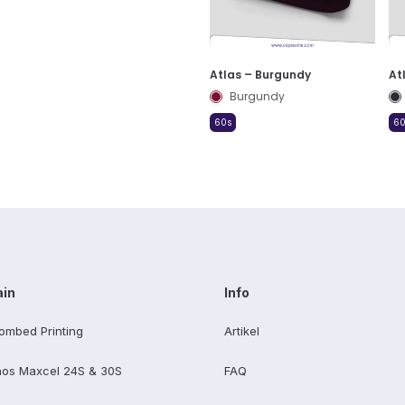
Atlas – Burgundy
At
Burgundy
60s
60
ain
Info
ombed Printing
Artikel
os Maxcel 24S & 30S
FAQ