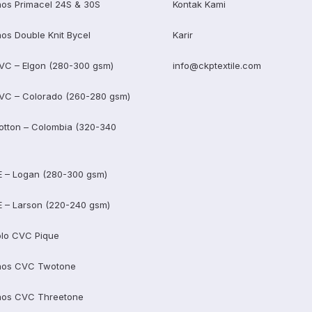
os Primacel 24S & 30S
Kontak Kami
os Double Knit Bycel
Karir
VC – Elgon (280-300 gsm)
info@ckptextile.com
VC – Colorado (260-280 gsm)
otton – Colombia (320-340
E – Logan (280-300 gsm)
E – Larson (220-240 gsm)
lo CVC Pique
aos CVC Twotone
aos CVC Threetone