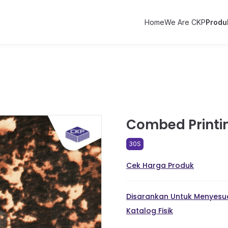
Home
We Are CKP
Produ
Combed Printin
30S
Cek Harga Produk
Disarankan Untuk Menyesua
Katalog Fisik