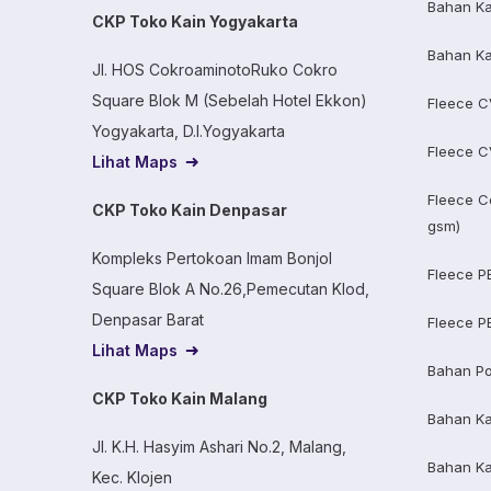
Bahan Ka
CKP Toko Kain Yogyakarta
Bahan Ka
Jl. HOS CokroaminotoRuko Cokro
Square Blok M (Sebelah Hotel Ekkon)
Fleece C
Yogyakarta, D.I.Yogyakarta
Fleece C
Lihat Maps
Fleece C
CKP Toko Kain Denpasar
gsm)
Kompleks Pertokoan Imam Bonjol
Fleece P
Square Blok A No.26,Pemecutan Klod,
Denpasar Barat
Fleece P
Lihat Maps
Bahan Po
CKP Toko Kain Malang
Bahan K
Jl. K.H. Hasyim Ashari No.2, Malang,
Bahan K
Kec. Klojen