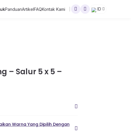
ID
duk
Panduan
Artikel
FAQ
Kontak Kami
 – Salur 5 x 5 –
ikan Warna Yang Dipilih Dengan