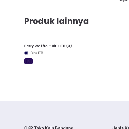
Produk lainnya
Berry Waffle – Biru ITB (3)
Biru ITB
30S
CKP Toko Kain Bandung
Jenis K