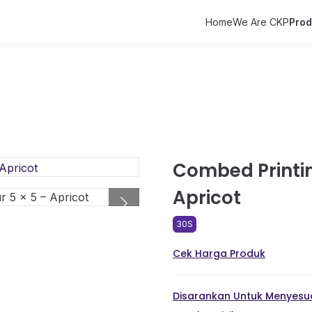
Home
We Are CKP
Pro
Combed Printing
Apricot
30S
Cek Harga Produk
Disarankan Untuk Menyesua