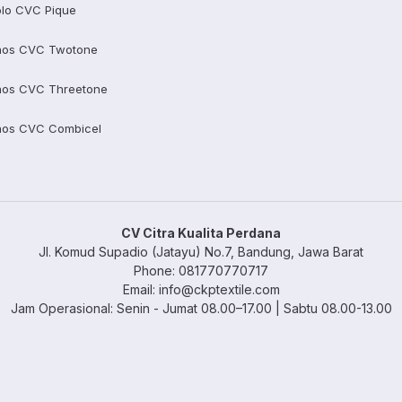
lo CVC Pique
aos CVC Twotone
aos CVC Threetone
aos CVC Combicel
CV Citra Kualita Perdana
Jl. Komud Supadio (Jatayu) No.7, Bandung, Jawa Barat
Phone: 081770770717
Email: info@ckptextile.com
Jam Operasional: Senin - Jumat 08.00–17.00 | Sabtu 08.00-13.00