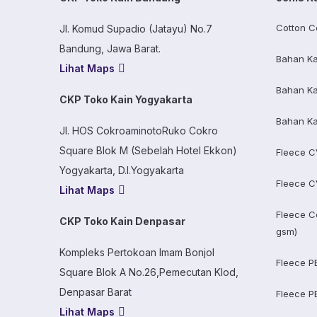
Cotton C
Jl. Komud Supadio (Jatayu) No.7
Bandung, Jawa Barat.
Bahan Ka
Lihat Maps
Bahan Ka
CKP Toko Kain Yogyakarta
Bahan Ka
Jl. HOS CokroaminotoRuko Cokro
Square Blok M (Sebelah Hotel Ekkon)
Fleece C
Yogyakarta, D.I.Yogyakarta
Fleece C
Lihat Maps
Fleece C
CKP Toko Kain Denpasar
gsm)
Kompleks Pertokoan Imam Bonjol
Fleece P
Square Blok A No.26,Pemecutan Klod,
Denpasar Barat
Fleece P
Lihat Maps