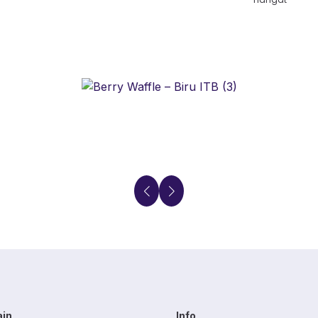
ain
Info