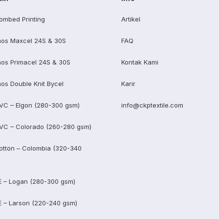
ombed Printing
Artikel
os Maxcel 24S & 30S
FAQ
os Primacel 24S & 30S
Kontak Kami
os Double Knit Bycel
Karir
VC – Elgon (280-300 gsm)
info@ckptextile.com
VC – Colorado (260-280 gsm)
otton – Colombia (320-340
E – Logan (280-300 gsm)
E – Larson (220-240 gsm)