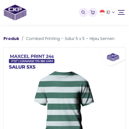
ID
Produk
Combed Printing – Salur 5 x 5 – Hijau Semen