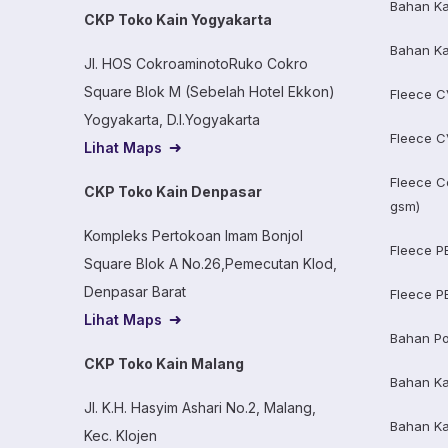
Bahan Ka
CKP Toko Kain Yogyakarta
Bahan Ka
Jl. HOS CokroaminotoRuko Cokro
Square Blok M (Sebelah Hotel Ekkon)
Fleece C
Yogyakarta, D.I.Yogyakarta
Fleece C
Lihat Maps
Fleece C
CKP Toko Kain Denpasar
gsm)
Kompleks Pertokoan Imam Bonjol
Fleece P
Square Blok A No.26,Pemecutan Klod,
Denpasar Barat
Fleece P
Lihat Maps
Bahan Po
CKP Toko Kain Malang
Bahan K
Jl. K.H. Hasyim Ashari No.2, Malang,
Bahan K
Kec. Klojen