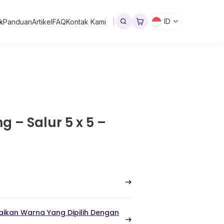
ID
k
Panduan
Artikel
FAQ
Kontak Kami
 – Salur 5 x 5 –
ikan Warna Yang Dipilih Dengan