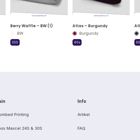
Berry Waffle – BW (1)
Atlas – Burgundy
At
BW
Burgundy
30S
60s
60
ain
Info
ombed Printing
Artikel
os Maxcel 24S & 30S
FAQ