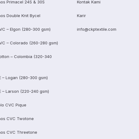
os Primacel 24S & 30S
Kontak Kami
os Double Knit Bycel
Karir
VC – Elgon (280-300 gsm)
info@ckptextile.com
VC – Colorado (260-280 gsm)
otton – Colombia (320-340
E – Logan (280-300 gsm)
E – Larson (220-240 gsm)
lo CVC Pique
aos CVC Twotone
aos CVC Threetone