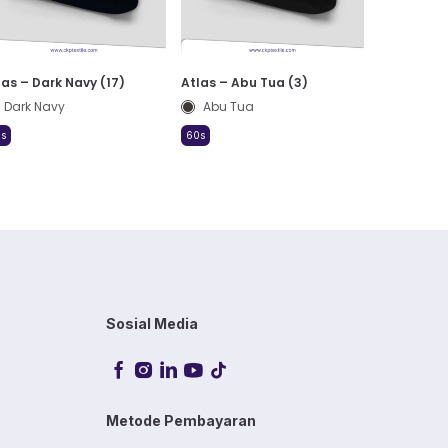
las – Dark Navy (17)
Atlas – Abu Tua (3)
Dark Navy
Abu Tua
s
60s
Sosial Media
Metode Pembayaran