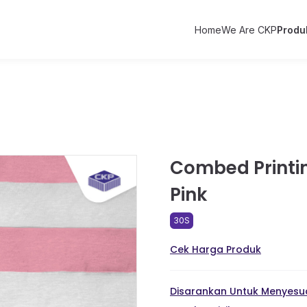
Home
We Are CKP
Produ
Combed Printing
Pink
30S
Cek Harga Produk
Disarankan Untuk Menyesua