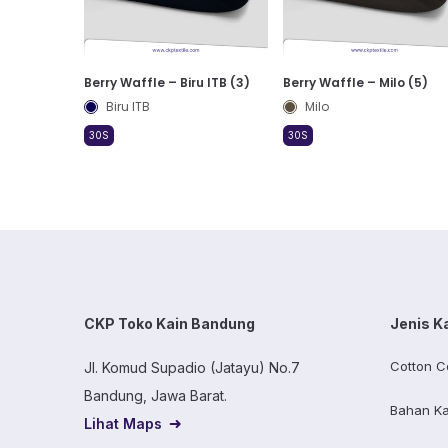
Berry Waffle – Biru ITB (3)
Berry Waffle – Milo (5)
Biru ITB
Milo
30S
30S
CKP Toko Kain Bandung
Jenis K
Cotton C
Jl. Komud Supadio (Jatayu) No.7
Bandung, Jawa Barat.
Bahan Ka
Lihat Maps