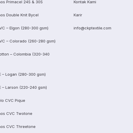
os Primacel 24S & 30S
Kontak Kami
os Double Knit Bycel
Karir
VC – Elgon (280-300 gsm)
info@ckptextile.com
VC – Colorado (260-280 gsm)
otton – Colombia (320-340
E – Logan (280-300 gsm)
E – Larson (220-240 gsm)
lo CVC Pique
aos CVC Twotone
aos CVC Threetone