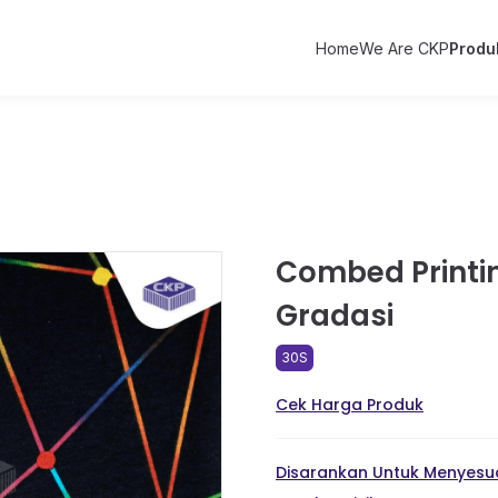
Home
We Are CKP
Produ
Combed Printin
Gradasi
30S
Cek Harga Produk
Disarankan Untuk Menyesua