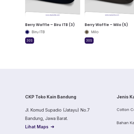
Berry Waffle – Biru ITB (3)
Berry Waffle – Milo (5)
Biru ITB
Milo
30S
30S
CKP Toko Kain Bandung
Jenis K
Cotton C
Jl. Komud Supadio (Jatayu) No.7
Bandung, Jawa Barat.
Bahan Ka
Lihat Maps