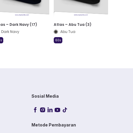
las – Dark Navy (17)
Atlas – Abu Tua (3)
Dark Navy
Abu Tua
s
60s
Sosial Media
Metode Pembayaran