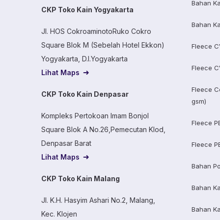
Bahan Ka
CKP Toko Kain Yogyakarta
Bahan Ka
Jl. HOS CokroaminotoRuko Cokro
Square Blok M (Sebelah Hotel Ekkon)
Fleece C
Yogyakarta, D.I.Yogyakarta
Fleece C
Lihat Maps
Fleece C
CKP Toko Kain Denpasar
gsm)
Kompleks Pertokoan Imam Bonjol
Fleece P
Square Blok A No.26,Pemecutan Klod,
Denpasar Barat
Fleece P
Lihat Maps
Bahan Po
CKP Toko Kain Malang
Bahan K
Jl. K.H. Hasyim Ashari No.2, Malang,
Bahan K
Kec. Klojen