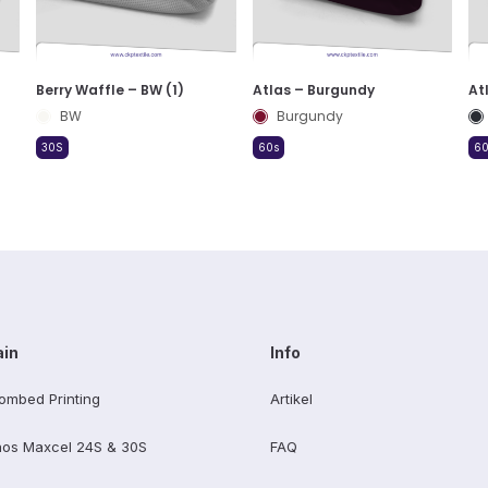
Berry Waffle – BW (1)
Atlas – Burgundy
At
BW
Burgundy
30S
60s
60
ain
Info
ombed Printing
Artikel
os Maxcel 24S & 30S
FAQ