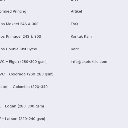
ombed Printing
Artikel
os Maxcel 24S & 30S
FAQ
os Primacel 24S & 30S
Kontak Kami
os Double Knit Bycel
Karir
VC – Elgon (280-300 gsm)
info@ckptextile.com
VC – Colorado (260-280 gsm)
otton – Colombia (320-340
E – Logan (280-300 gsm)
E – Larson (220-240 gsm)