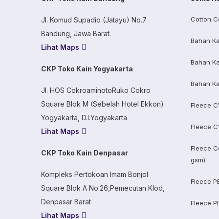
Cotton C
Jl. Komud Supadio (Jatayu) No.7
Bandung, Jawa Barat.
Bahan Ka
Lihat Maps
Bahan Ka
CKP Toko Kain Yogyakarta
Bahan Ka
Jl. HOS CokroaminotoRuko Cokro
Square Blok M (Sebelah Hotel Ekkon)
Fleece C
Yogyakarta, D.I.Yogyakarta
Fleece C
Lihat Maps
Fleece C
CKP Toko Kain Denpasar
gsm)
Kompleks Pertokoan Imam Bonjol
Fleece P
Square Blok A No.26,Pemecutan Klod,
Denpasar Barat
Fleece P
Lihat Maps