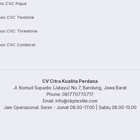
lo CVC Pique
aos CVC Twotone
aos CVC Threetone
aos CVC Combicel
CV Citra Kualita Perdana
Jl. Komud Supadio (Jatayu) No.7, Bandung, Jawa Barat
Phone: 081770770717
Email: info@ckptextile.com
Jam Operasional: Senin - Jumat 08.00–17.00 | Sabtu 08.00-13.00