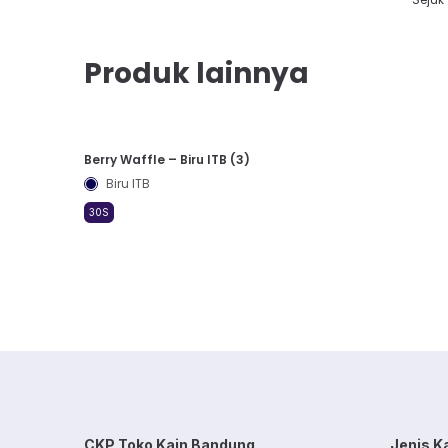
Produk lainnya
Berry Waffle – Biru ITB (3)
Biru ITB
30S
CKP Toko Kain Bandung
Jenis K