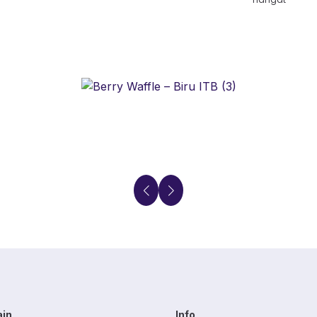
ain
Info