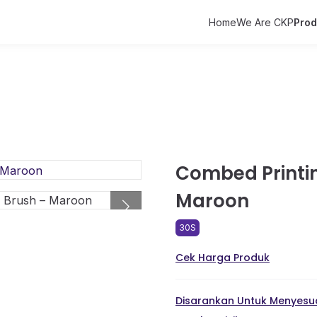
Home
We Are CKP
Pro
Combed Printin
Maroon
30S
Cek Harga Produk
Disarankan Untuk Menyesua