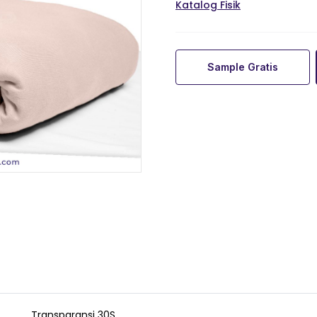
Katalog Fisik
Sample Gratis
Transparansi 30S