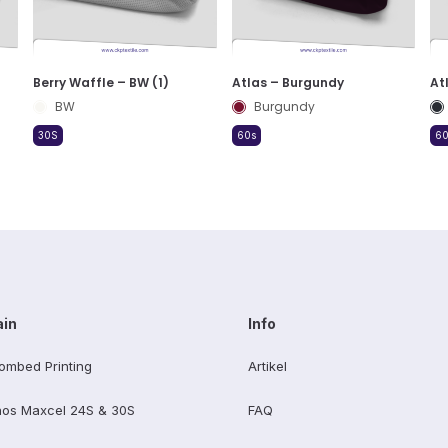
Berry Waffle – BW (1)
Atlas – Burgundy
At
BW
Burgundy
30S
60s
60
ain
Info
ombed Printing
Artikel
os Maxcel 24S & 30S
FAQ