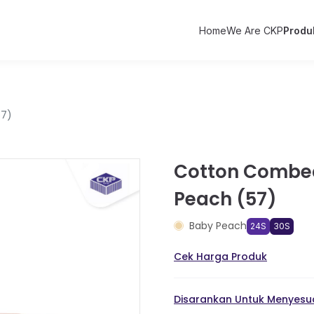
Home
We Are CKP
Produ
57)
Cotton Combe
Peach (57)
Baby Peach
24S
30S
Cek Harga Produk
Disarankan Untuk Menyesua