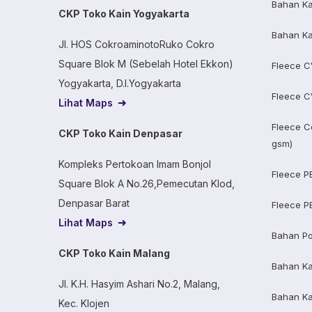
Bahan Ka
CKP Toko Kain Yogyakarta
Bahan Ka
Jl. HOS CokroaminotoRuko Cokro
Square Blok M (Sebelah Hotel Ekkon)
Fleece C
Yogyakarta, D.I.Yogyakarta
Fleece C
Lihat Maps
Fleece C
CKP Toko Kain Denpasar
gsm)
Kompleks Pertokoan Imam Bonjol
Fleece P
Square Blok A No.26,Pemecutan Klod,
Denpasar Barat
Fleece P
Lihat Maps
Bahan Po
CKP Toko Kain Malang
Bahan K
Jl. K.H. Hasyim Ashari No.2, Malang,
Bahan K
Kec. Klojen