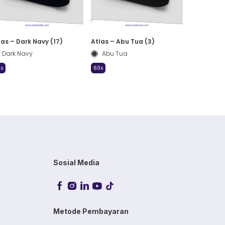
las – Dark Navy (17)
Atlas – Abu Tua (3)
Dark Navy
Abu Tua
s
60s
Sosial Media
Metode Pembayaran