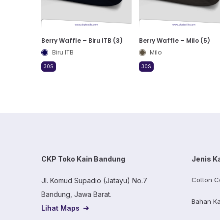
Berry Waffle – Biru ITB (3)
Berry Waffle – Milo (5)
Biru ITB
Milo
30S
30S
CKP Toko Kain Bandung
Jenis K
Cotton C
Jl. Komud Supadio (Jatayu) No.7
Bandung, Jawa Barat.
Bahan Ka
Lihat Maps