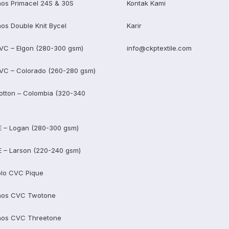
os Primacel 24S & 30S
Kontak Kami
os Double Knit Bycel
Karir
VC – Elgon (280-300 gsm)
info@ckptextile.com
VC – Colorado (260-280 gsm)
otton – Colombia (320-340
E – Logan (280-300 gsm)
E – Larson (220-240 gsm)
lo CVC Pique
aos CVC Twotone
aos CVC Threetone