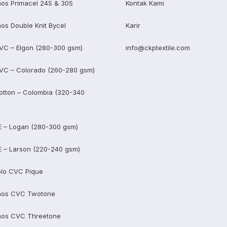
os Primacel 24S & 30S
Kontak Kami
os Double Knit Bycel
Karir
VC – Elgon (280-300 gsm)
info@ckptextile.com
VC – Colorado (260-280 gsm)
otton – Colombia (320-340
E – Logan (280-300 gsm)
E – Larson (220-240 gsm)
lo CVC Pique
aos CVC Twotone
aos CVC Threetone