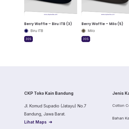
Berry Waffle – Biru ITB (3)
Berry Waffle – Milo (5)
Biru ITB
Milo
30S
30S
CKP Toko Kain Bandung
Jenis K
Cotton C
Jl. Komud Supadio (Jatayu) No.7
Bandung, Jawa Barat.
Bahan Ka
Lihat Maps