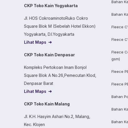
Bahan Ka
CKP Toko Kain Yogyakarta
Bahan Ka
Jl. HOS CokroaminotoRuko Cokro
Square Blok M (Sebelah Hotel Ekkon)
Fleece C
Yogyakarta, D.I.Yogyakarta
Fleece C
Lihat Maps
Fleece C
CKP Toko Kain Denpasar
gsm)
Kompleks Pertokoan Imam Bonjol
Fleece P
Square Blok A No.26,Pemecutan Klod,
Denpasar Barat
Fleece P
Lihat Maps
Bahan Po
CKP Toko Kain Malang
Bahan K
Jl. K.H. Hasyim Ashari No.2, Malang,
Bahan K
Kec. Klojen