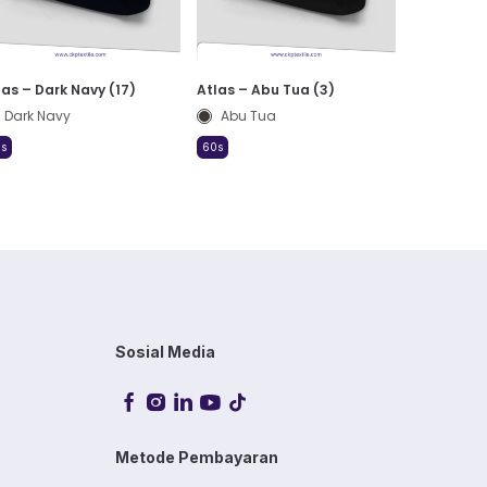
las – Dark Navy (17)
Atlas – Abu Tua (3)
Dark Navy
Abu Tua
s
60s
Sosial Media
Metode Pembayaran