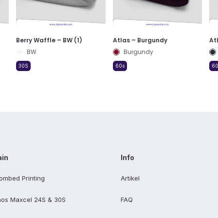
Berry Waffle – BW (1)
Atlas – Burgundy
At
BW
Burgundy
30S
60s
60
ain
Info
ombed Printing
Artikel
os Maxcel 24S & 30S
FAQ