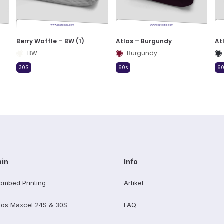
Berry Waffle – BW (1)
Atlas – Burgundy
At
BW
Burgundy
30S
60s
60
ain
Info
ombed Printing
Artikel
os Maxcel 24S & 30S
FAQ