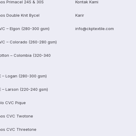
os Primacel 24S & 30S
Kontak Kami
os Double Knit Bycel
Karir
VC – Elgon (280-300 gsm)
info@ckptextile.com
VC – Colorado (260-280 gsm)
otton – Colombia (320-340
E – Logan (280-300 gsm)
E – Larson (220-240 gsm)
lo CVC Pique
aos CVC Twotone
aos CVC Threetone