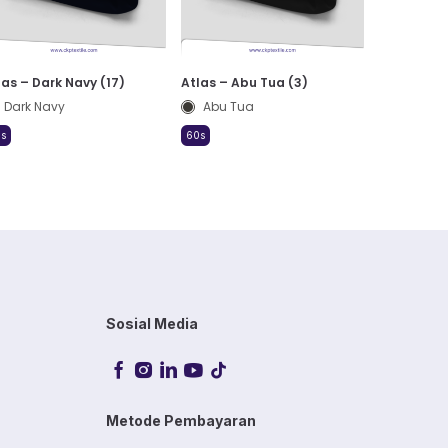
las – Dark Navy (17)
Atlas – Abu Tua (3)
Dark Navy
Abu Tua
s
60s
Sosial Media
Metode Pembayaran