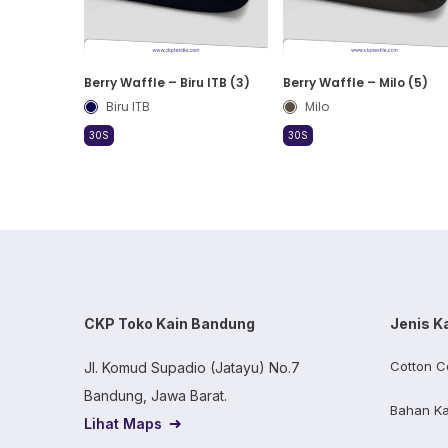
Berry Waffle – Biru ITB (3)
Berry Waffle – Milo (5)
Biru ITB
Milo
30S
30S
CKP Toko Kain Bandung
Jenis K
Cotton C
Jl. Komud Supadio (Jatayu) No.7
Bandung, Jawa Barat.
Bahan Ka
Lihat Maps