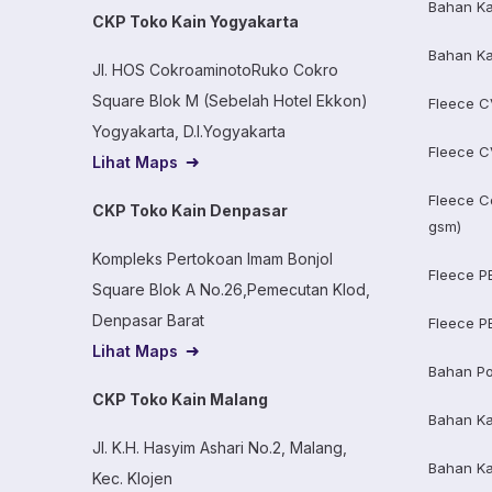
Bahan Ka
CKP Toko Kain Yogyakarta
Bahan Ka
Jl. HOS CokroaminotoRuko Cokro
Square Blok M (Sebelah Hotel Ekkon)
Fleece C
Yogyakarta, D.I.Yogyakarta
Fleece C
Lihat Maps
Fleece C
CKP Toko Kain Denpasar
gsm)
Kompleks Pertokoan Imam Bonjol
Fleece P
Square Blok A No.26,Pemecutan Klod,
Denpasar Barat
Fleece P
Lihat Maps
Bahan Po
CKP Toko Kain Malang
Bahan K
Jl. K.H. Hasyim Ashari No.2, Malang,
Bahan K
Kec. Klojen