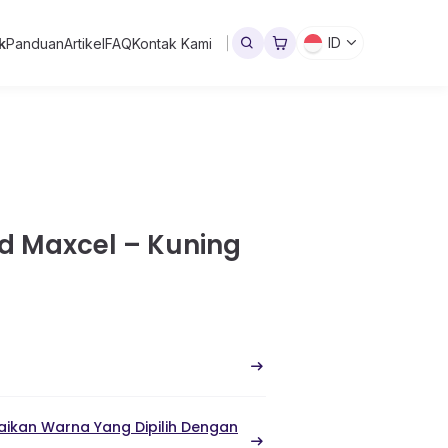
ID
k
Panduan
Artikel
FAQ
Kontak Kami
 Maxcel – Kuning
ikan Warna Yang Dipilih Dengan