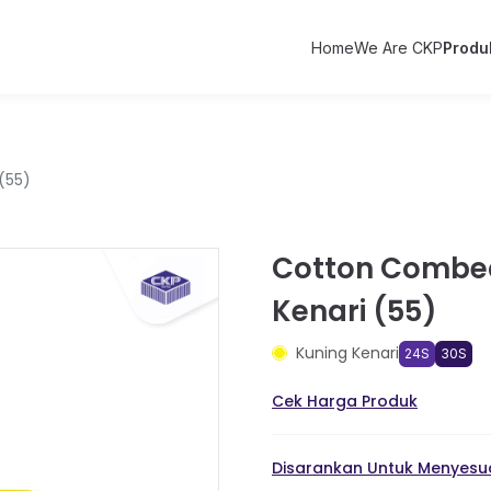
Home
We Are CKP
Produ
(55)
Cotton Combed
Kenari (55)
Kuning Kenari
24S
30S
Cek Harga Produk
Disarankan Untuk Menyesua