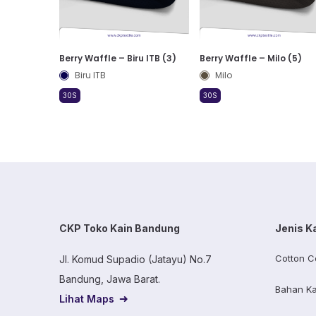
Berry Waffle – Biru ITB (3)
Berry Waffle – Milo (5)
Biru ITB
Milo
30S
30S
CKP Toko Kain Bandung
Jenis K
Cotton C
Jl. Komud Supadio (Jatayu) No.7
Bandung, Jawa Barat.
Bahan Ka
Lihat Maps