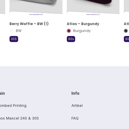
Berry Waffle – BW (1)
Atlas – Burgundy
At
BW
Burgundy
30S
60s
60
ain
Info
ombed Printing
Artikel
os Maxcel 24S & 30S
FAQ