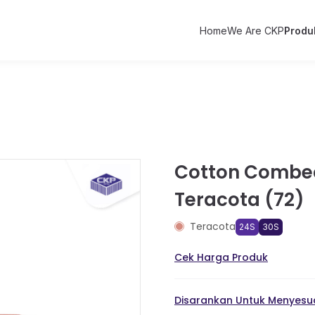
Home
We Are CKP
Produ
Cotton Combe
Teracota (72)
Teracota
24S
30S
Cek Harga Produk
Disarankan Untuk Menyesua