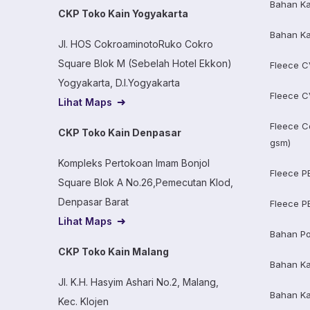
Bahan Ka
CKP Toko Kain Yogyakarta
Bahan Ka
Jl. HOS CokroaminotoRuko Cokro
Square Blok M (Sebelah Hotel Ekkon)
Fleece C
Yogyakarta, D.I.Yogyakarta
Fleece C
Lihat Maps
Fleece C
CKP Toko Kain Denpasar
gsm)
Kompleks Pertokoan Imam Bonjol
Fleece P
Square Blok A No.26,Pemecutan Klod,
Denpasar Barat
Fleece P
Lihat Maps
Bahan Po
CKP Toko Kain Malang
Bahan K
Jl. K.H. Hasyim Ashari No.2, Malang,
Bahan K
Kec. Klojen