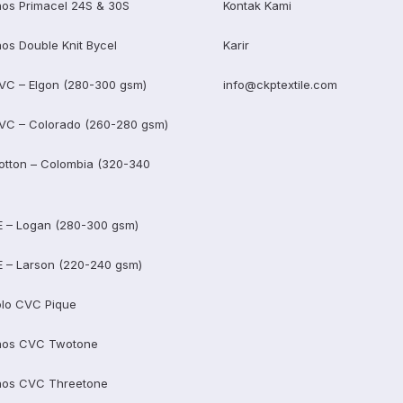
os Primacel 24S & 30S
Kontak Kami
os Double Knit Bycel
Karir
VC – Elgon (280-300 gsm)
info@ckptextile.com
VC – Colorado (260-280 gsm)
otton – Colombia (320-340
E – Logan (280-300 gsm)
E – Larson (220-240 gsm)
lo CVC Pique
aos CVC Twotone
aos CVC Threetone