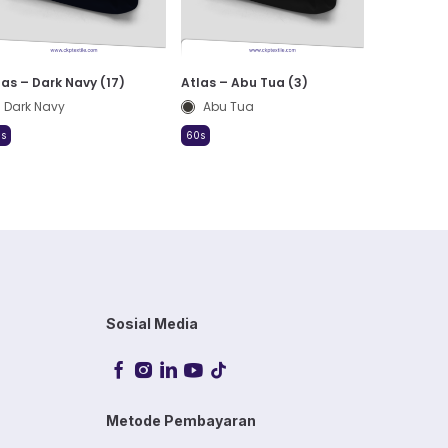
las – Dark Navy (17)
Atlas – Abu Tua (3)
Dark Navy
Abu Tua
s
60s
Sosial Media
Metode Pembayaran